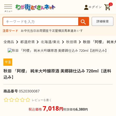
0
ログイン
詳細検索
注目ワード
お中元
当日出荷
銀座千疋屋
横浜馬車道あいす
全商品
都道府県
北海道/東北
秋田県
秋田 「阿櫻」 純米
常温
秋田 「阿櫻」 純米大吟醸原酒 美郷錦仕込み 720ml【送料
込み】
商品番号
0520300087
レビューを書く
7,018
円
6,380
税込価格
税抜価格
円