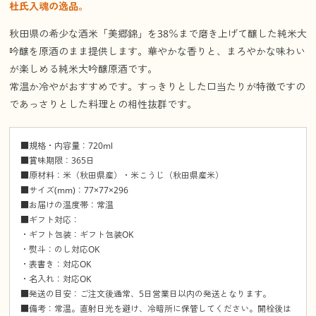
杜氏入魂の逸品。
秋田県の希少な酒米「美郷錦」を38％まで磨き上げて醸した純米大
吟醸を原酒のまま提供します。華やかな香りと、まろやかな味わい
が楽しめる純米大吟醸原酒です。
常温か冷やがおすすめです。すっきりとした口当たりが特徴ですの
であっさりとした料理との相性抜群です。
■規格・内容量：720ml
■賞味期限：365日
■原材料：米（秋田県産）・米こうじ（秋田県産米）
■サイズ(mm)：77×77×296
■お届けの温度帯：常温
■ギフト対応：
・ギフト包装：ギフト包装OK
・熨斗：のし対応OK
・表書き：対応OK
・名入れ：対応OK
■発送の目安：ご注文後通常、5日営業日以内の発送となります。
■備考：常温。直射日光を避け、冷暗所に保管してください。開栓後は