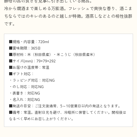
酵母の品の良さを見事に引き出している商品。
冷から燗酒まで楽しめる万能酒。フレッシュで爽快な香り、酒こま
ちならではのキレのあるのど越しが特徴。酒蒸しなどとの相性抜群
です。
■規格・内容量：720ml
■賞味期限：365日
■原材料：米（秋田県産）・米こうじ（秋田県産米）
■サイズ(mm)：79×79×292
■お届けの温度帯：常温
■ギフト対応：
・ラッピング対応：対応NG
・のし対応：対応NG
・表書き：対応NG
・名入れ：対応NG
■発送の目安：ご注文後通常、5～10営業日以内の発送となります。
■備考：常温。直射日光を避け、冷暗所に保管してください。開栓後は
なるべく早めにお召し上がりください。