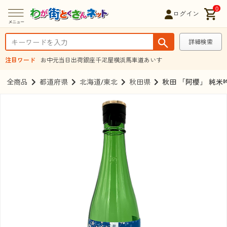
0
ログイン
詳細検索
注目ワード
お中元
当日出荷
銀座千疋屋
横浜馬車道あいす
全商品
都道府県
北海道/東北
秋田県
秋田 「阿櫻」 純米