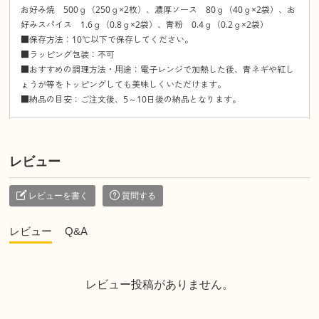
お好み焼 500ｇ（250ｇ×2枚）、濃厚ソース 80ｇ（40ｇ×2袋）、お
好みスパイス 1.6ｇ（0.8ｇ×2袋）、青粉 0.4ｇ（0.2ｇ×2袋）
■保存方法：10℃以下で保存してください。
■ラッピング包装：不可
■おすすめの調理方法・用途：電子レンジで加熱した後、青ネギや紅し
ょうが等をトッピングしても美味しくいただけます。
■納品の目安：ご注文後、5～10日後の納品となります。
レビュー
レビューを書く
質問する
レビュー
Q&A
レビュー投稿がありません。