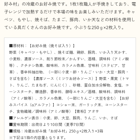
好み村」の冷蔵のお好み焼です。1枚1枚職人が手焼きしており、電
子レンジで加熱するだけで本場の味をお楽しみいただけます。キャ
ベツ、もやし、焼そば、たまご、豚肉、いか天などの材料を使用し
ている具だくさんのお好み焼です。小ぶりな250ｇ×2枚入り。
■原材料：【お好み焼（焼そば入り）】
野菜（キャベツ・もやし）、焼そば麺、鶏卵、豚肉、いか入り天かす、
小麦粉、濃厚ソース、削り節粉末／かんすい、酒精、調味料（アミノ酸
等）、クチナシ色素、酸味料、カラメル色素、甘味料（ステビア、甘
草）、香辛料抽出物、（一部に小麦・卵・りんご・いか・大豆・豚肉・
さばを含む）【濃厚ソース（ミツワお好みソース）】野菜・果実（トマ
ト、りんご、たまねぎ、にんにく）、砂糖、蛋白加水分解物、食塩、コ
ーンスターチ、醸造酢、香辛料、酵母エキス／酒精、酸味料、調味料
（アミノ酸等）、カラメル色素、（一部にりんご・大豆を含む）【お好
みスパイス（αアルファ）】コショー末、ガーリック末、コーンスター
チ、食物繊維／調味料（アミノ酸等）【青粉】アオサ
■アレルゲン表示：小麦、卵、大豆、豚肉、りんご、いか、さば
■賞味期限：出荷日より10日間（夏季7日間）
■規格：冷蔵お好み焼「お好み村」250ｇ×2枚入り×3箱
※下記は1箱の内容量となります。