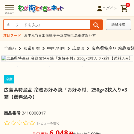
0
ログイン
詳細検索
注目ワード
お中元
当日出荷
銀座千疋屋
横浜馬車道あいす
全商品
都道府県
中国/四国
広島県
広島県特産品 冷蔵お好
冷蔵
広島県特産品 冷蔵お好み焼「お好み村」250g×2枚入り×3
箱【送料込み】
商品番号
3410000017
レビューを書く
6,048
円
5,600
税込価格