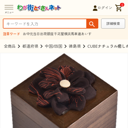
0
ログイン
詳細検索
注目ワード
お中元
当日出荷
銀座千疋屋
横浜馬車道あいす
全商品
都道府県
中国/四国
徳島県
CUBEナチュラル癒し