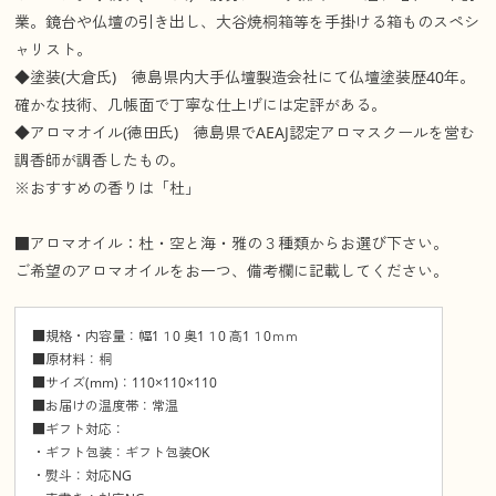
業。鏡台や仏壇の引き出し、大谷焼桐箱等を手掛ける箱ものスペシ
ャリスト。
◆塗装(大倉氏) 徳島県内大手仏壇製造会社にて仏壇塗装歴40年。
確かな技術、几帳面で丁寧な仕上げには定評がある。
◆アロマオイル(徳田氏) 徳島県でAEAJ認定アロマスクールを営む
調香師が調香したもの。
※おすすめの香りは「杜」
■アロマオイル：杜・空と海・雅の３種類からお選び下さい。
ご希望のアロマオイルをお一つ、備考欄に記載してください。
■規格・内容量：幅1１0 奥1１0 高1１0ｍｍ
■原材料：桐
■サイズ(mm)：110×110×110
■お届けの温度帯：常温
■ギフト対応：
・ギフト包装：ギフト包装OK
・熨斗：対応NG