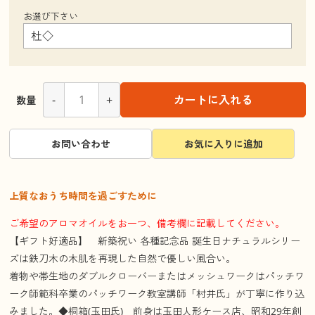
お選び下さい
-
+
カートに入れる
数量
お問い合わせ
お気に入りに追加
上質なおうち時間を過ごすために
ご希望のアロマオイルをお一つ、備考欄に記載してください。
【ギフト好適品】 新築祝い 各種記念品 誕生日ナチュラルシリー
ズは鉄刀木の木肌を再現した自然で優しい風合い。
着物や帯生地のダブルクローバーまたはメッシュワークはパッチワ
ーク師範科卒業のパッチワーク教室講師「村井氏」が丁寧に作り込
みました。◆桐箱(玉田氏) 前身は玉田人形ケース店、昭和29年創