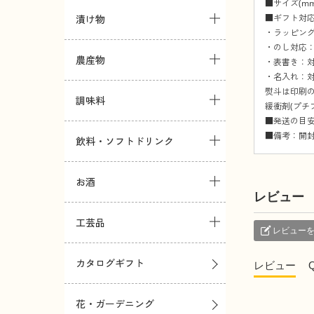
■サイズ(mm)
■ギフト対
漬け物
・ラッピング
・のし対応：
農産物
・表書き：対
・名入れ：対
熨斗は印刷
調味料
緩衝剤(プチ
■発送の目安
■備考：開
飲料・ソフトドリンク
お酒
レビュー
工芸品
レビュー
カタログギフト
レビュー
花・ガーデニング