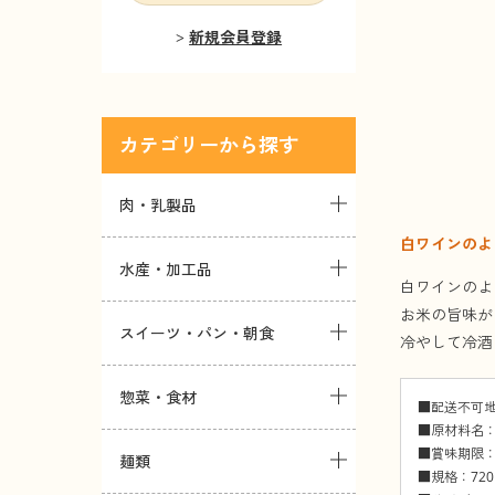
新規会員登録
カテゴリー
肉・乳製品
白ワインのよ
水産・加工品
白ワインのよ
お米の旨味が
スイーツ・パン・朝食
冷やして冷酒
惣菜・食材
■配送不可
■原材料名：
■賞味期限：
麺類
■規格：720