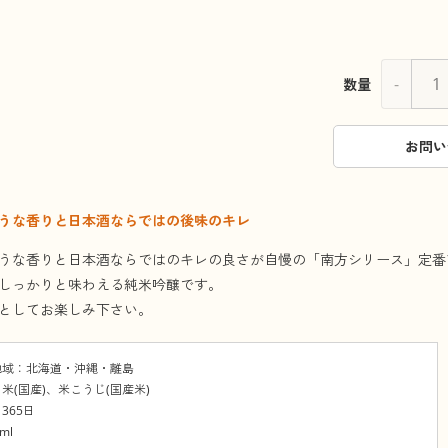
-
数量
お問い
うな香りと日本酒ならではの後味のキレ
うな香りと日本酒ならではのキレの良さが自慢の「南方シリース」定番
しっかりと味わえる純米吟醸です。
としてお楽しみ下さい。
地域：北海道・沖縄・離島
米(国産)、米こうじ(国産米)
365日
ml