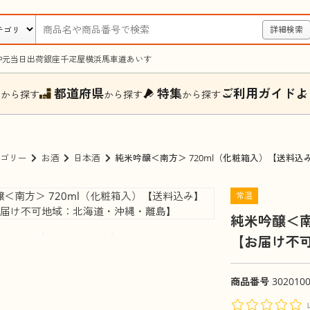
詳細検索
中元
当日出荷
銀座千疋屋
横浜馬車道あいす
ー
都道府県
特集
ご利用ガイド
よ
から探す
から探す
から探す
ゴリー
お酒
日本酒
純米吟醸＜南方＞ 720ml（化粧箱入）【送料
常温
純米吟醸＜南
【お届け不
商品番号
302010