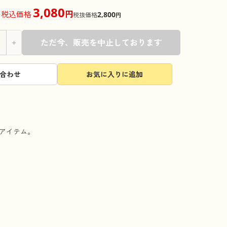
3,080
円
税込価格
2,800
税抜価格
円
+
ただ今、販売を中止しております
合わせ
お気に入りに追加
アイテム。