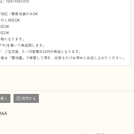
：105×105×310
応
対応：簡易包装のみOK
のし対応OK
応OK
応OK
の物になります。
プチ)を巻いて発送致します。
：ご注文後、5～10営業日以内の発送となります。
封後は「要冷蔵」で保管して頂き、出来るだけお早めにお召し上がりください。
を書く
質問する
Q&A