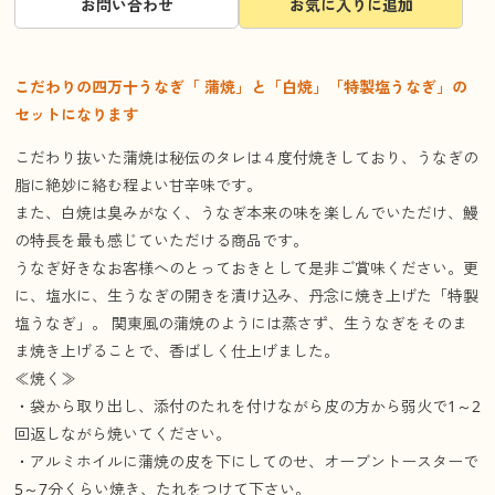
お問い合わせ
お気に入りに追加
こだわりの四万十うなぎ「 蒲焼」と「白焼」「特製塩うなぎ」の
セットになります
こだわり抜いた蒲焼は秘伝のタレは４度付焼きしており、うなぎの
脂に絶妙に絡む程よい甘辛味です。
また、白焼は臭みがなく、うなぎ本来の味を楽しんでいただけ、鰻
の特長を最も感じていただける商品です。
うなぎ好きなお客様へのとっておきとして是非ご賞味ください。更
に、塩水に、生うなぎの開きを漬け込み、丹念に焼き上げた「特製
塩うなぎ」。 関東風の蒲焼のようには蒸さず、生うなぎをそのま
ま焼き上げることで、香ばしく仕上げました。
≪焼く≫
・袋から取り出し、添付のたれを付けながら皮の方から弱火で1～2
回返しながら焼いてください。
・アルミホイルに蒲焼の皮を下にしてのせ、オーブントースターで
5～7分くらい焼き、たれをつけて下さい。