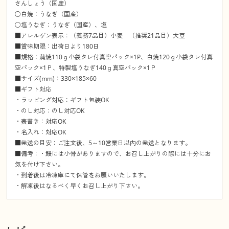
さんしょう（国産）
○白焼：うなぎ（国産）
○塩うなぎ：うなぎ（国産）、塩
■アレルゲン表示：（義務7品目）小麦 （推奨21品目）大豆
■賞味期限：出荷日より180日
■規格：蒲焼110ｇ小袋タレ付真空パック×1P、白焼120ｇ小袋タレ付真
空パック×1Ｐ、特製塩うなぎ140ｇ真空パック×1Ｐ
■サイズ(mm)：330×185×60
■ギフト対応
・ラッピング対応：ギフト包装OK
・のし対応：のし対応OK
・表書き：対応OK
・名入れ：対応OK
■発送の目安：ご注文後、5～10営業日以内の発送となります。
■備考：・鰻には小骨がありますので、お召し上がりの際には十分にお
気を付け下さい。
・到着後は冷凍庫にて保管をお願いいたします。
・解凍後はなるべく早くお召し上がり下さい。