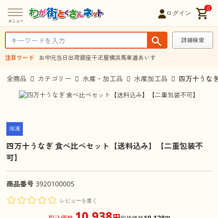
0
ログイン
詳細検索
注目ワード
お中元
当日出荷
銀座千疋屋
横浜馬車道あいす
全商品
カテゴリー
水産・加工品
水産加工品
四万十うな
冷凍
四万十うなぎ 食べ比べセット【送料込み】【二重包装不
可】
商品番号
3920100005
レビューを書く
10,938
円
10,128
税込価格