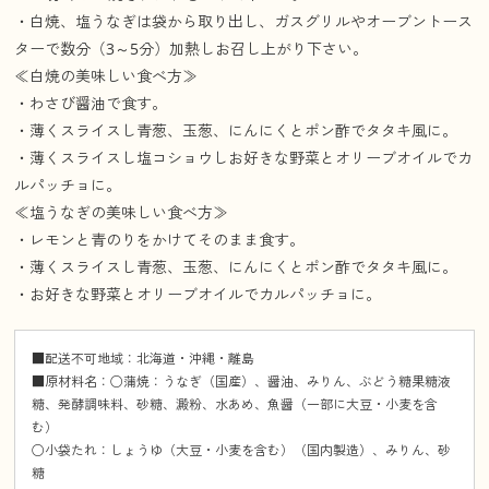
・白焼、塩うなぎは袋から取り出し、ガスグリルやオーブントース
ターで数分（3～5分）加熱しお召し上がり下さい。
≪白焼の美味しい食べ方≫
・わさび醤油で食す。
・薄くスライスし青葱、玉葱、にんにくとポン酢でタタキ風に。
・薄くスライスし塩コショウしお好きな野菜とオリーブオイルでカ
ルパッチョに。
≪塩うなぎの美味しい食べ方≫
・レモンと青のりをかけてそのまま食す。
・薄くスライスし青葱、玉葱、にんにくとポン酢でタタキ風に。
・お好きな野菜とオリーブオイルでカルパッチョに。
■配送不可地域：北海道・沖縄・離島
■原材料名：○蒲焼：うなぎ（国産）、醤油、みりん、ぶどう糖果糖液
糖、発酵調味料、砂糖、澱粉、水あめ、魚醤（一部に大豆・小麦を含
む）
○小袋たれ：しょうゆ（大豆・小麦を含む）（国内製造）、みりん、砂
糖