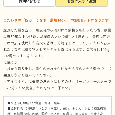
お問い合わせ
お気に入りに追加
こだわりの「四万十うなぎ 蒲焼140ｇ」の2尾セットになります
厳選した鰻を四万十川支流の伏流水にて餌抜きを行ったのち、創業
以来50年以上受け継いだ秘伝のタレで4回つけ焼きし、最後に四万
十産の炭を使用した炭火で香ばしく焼き上げました。こだわり抜か
れたうなぎは贈り物としてもきっと喜ばれるはず。こちらは140ｇ
の2尾セットになります。
≪焼く≫
・袋から取り出し、添付のたれを付けながら皮の方から弱火で1～2
回返しながら焼いてください。
・アルミホイルに蒲焼の皮を下にしてのせ、オーブントースターで
5～7分くらい焼き、たれをつけて下さい。
■配送不可地域：北海道・沖縄・離島
■原材料名：○蒲焼：うなぎ（国産）、醤油、みりん、ぶどう糖果糖液
糖、発酵調味料、砂糖、澱粉、水あめ、魚醤（一部に大豆・小麦を含