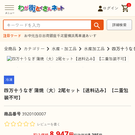
0
ログイン
詳細検索
注目ワード
お中元
当日出荷
銀座千疋屋
横浜馬車道あいす
全商品
カテゴリー
水産・加工品
水産加工品
四万十うな
冷凍
四万十うなぎ 蒲焼（大）2尾セット【送料込み】【二重包
装不可】
商品番号
3920100007
レビューを書く
8,947
円
8,285
税込価格