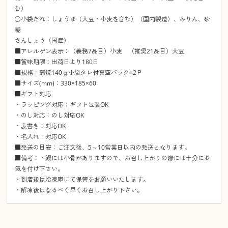
む）
○小袋たれ：しょうゆ（大豆・小麦を含む）（国内製造）、みりん、砂
糖
さんしょう（国産）
■アレルゲン表示：（義務7品目）小麦 （推奨21品目）大豆
■賞味期限：出荷日より180日
■規格：蒲焼140ｇ小袋タレ付真空パック×2Ｐ
■サイズ(mm)：330×185×60
■ギフト対応
・ラッピング対応：ギフト包装OK
・のし対応：のし対応OK
・表書き：対応OK
・名入れ：対応OK
■発送の目安：ご注文後、5～10営業日以内の発送となります。
■備考：・鰻には小骨がありますので、お召し上がりの際には十分にお
気を付け下さい。
・到着後は冷凍庫にて保管をお願いいたします。
・解凍後はなるべく早くお召し上がり下さい。