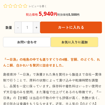
レビューを書く
5,940
円
5,500
税込価格
税抜価格
円
-
+
カートに入れる
数量
お問い合わせ
お気に入りに追加
『一日漁』の地魚の中でも選りすぐりの4種、甘鯛、のどぐろ、れ
んこ鯛、白かれいを贅沢に詰合せました。
島根県沖「一日漁」で漁獲された魚を買付から製造まで自社一貫体
制で行うことで、原料の状態によって漬け込みや乾燥時間を調整
し、品質を一定に保っています。保存料や着色料はいっさい使用せ
ず天日塩のみを使用、また薄塩で仕上げてあるのも特徴です。『一
日漁』の【甘鯛】は当店の干物の中でも評価が高く、色艶が良く、
皮の旨みは食通をもうならせます。近年、大人気の【のどぐろ】