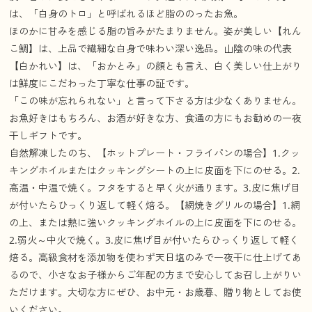
は、「白身のトロ」と呼ばれるほど脂ののったお魚。
ほのかに甘みを感じる脂の旨みがたまりません。姿が美しい【れん
こ鯛】は、上品で繊細な白身で味わい深い逸品。山陰の味の代表
【白かれい】は、「おかとみ」の顔とも言え、白く美しい仕上がり
は鮮度にこだわった丁寧な仕事の証です。
「この味が忘れられない」と言って下さる方は少なくありません。
お魚好きはもちろん、お酒が好きな方、食通の方にもお勧めの一夜
干しギフトです。
自然解凍したのち、【ホットプレート・フライパンの場合】1.クッ
キングホイルまたはクッキングシートの上に皮面を下にのせる。2.
高温・中温で焼く。フタをすると早く火が通ります。3.皮に焦げ目
が付いたらひっくり返して軽く焙る。【網焼きグリルの場合】1.網
の上、または熱に強いクッキングホイルの上に皮面を下にのせる。
2.弱火～中火で焼く。3.皮に焦げ目が付いたらひっくり返して軽く
焙る。高級食材を添加物を使わず天日塩のみで一夜干に仕上げてあ
るので、小さなお子様からご年配の方まで安心してお召し上がりい
ただけます。大切な方にぜひ、お中元・お歳暮、贈り物としてお使
いください。