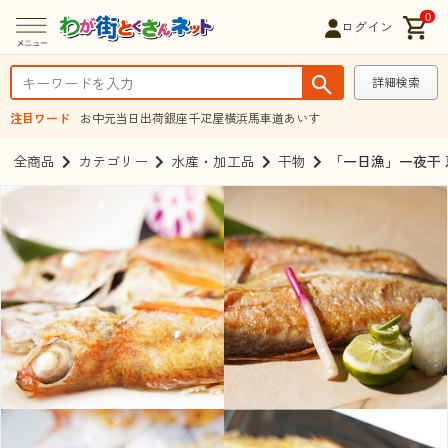
0
ログイン
詳細検索
注目ワード
お中元
当日出荷
銀座千疋屋
横浜馬車道あいす
全商品
カテゴリー
水産・加工品
干物
「一日漁」一夜干