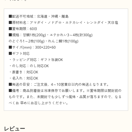
■配送不可地域：北海道・沖縄・離島
■原材料名：アマダイ・ノドグロ・エテカレイ・レンコダイ・天日塩
■賞味期限：60日
■規格：甘鯛1枚(200g)・エテかれい3～4枚(計300g)
のどぐろ1～2枚(100g)・れんこ鯛1枚(100g)
■サイズ(mm)：300×220×60
■ギフト対応
・ラッピング対応：ギフト包装OK
・のし対応：のし対応OK
・表書き：対応OK
・名入れ：対応OK
■発送の目安：ご注文後、4～10営業日以内の発送となります。
■備考：商品到着後は冷凍保存でお願いします。※賞味期限は開封前の
ものです。また、未開封でも少しずつ風味・品質が落ちますので、なる
べくお 早めにお召し上がりください。
レビュー