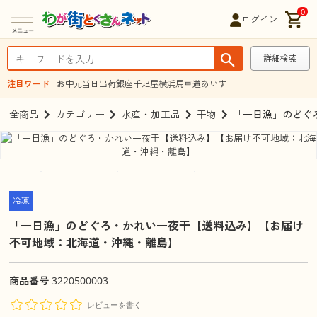
0
ログイン
詳細検索
注目ワード
お中元
当日出荷
銀座千疋屋
横浜馬車道あいす
全商品
カテゴリー
水産・加工品
干物
「一日漁」のどぐ
冷凍
「一日漁」のどぐろ・かれい一夜干【送料込み】【お届け
不可地域：北海道・沖縄・離島】
商品番号
3220500003
レビューを書く