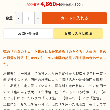
4,860
円
4,500
税込価格
税抜価格
円
-
+
カートに入れる
数量
お問い合わせ
お気に入りに追加
噂の「白身のトロ」と言われる最高級魚【のどぐろ】と当店１番の
出荷量を誇る【白かれい】、旬の山陰の銘魚２種を詰め合わせまし
た。
島根県沖「一日漁」で漁獲された魚を買付から製造まで自社一貫体
制で行うことで、原料の状態によって漬け込みや乾燥時間を調整
し、品質を一定に保っています。保存料や着色料はいっさい使用せ
ず天日塩のみを使用、また薄塩で仕上げてあるのも特徴です。【の
どぐろ】にはこだわりの『天日塩』、【白かれい】には『並塩』、
魚種に合わせて塩を使い分け、塩だけを用いた無添加一夜干しです