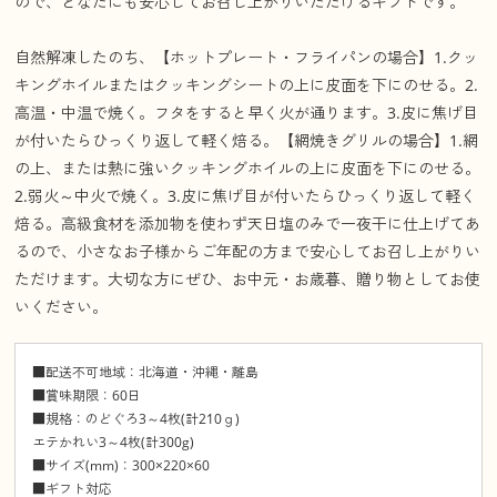
ので、どなたにも安心してお召し上がりいただけるギフトです。
自然解凍したのち、【ホットプレート・フライパンの場合】1.クッ
キングホイルまたはクッキングシートの上に皮面を下にのせる。2.
高温・中温で焼く。フタをすると早く火が通ります。3.皮に焦げ目
が付いたらひっくり返して軽く焙る。【網焼きグリルの場合】1.網
の上、または熱に強いクッキングホイルの上に皮面を下にのせる。
2.弱火～中火で焼く。3.皮に焦げ目が付いたらひっくり返して軽く
焙る。高級食材を添加物を使わず天日塩のみで一夜干に仕上げてあ
るので、小さなお子様からご年配の方まで安心してお召し上がりい
ただけます。大切な方にぜひ、お中元・お歳暮、贈り物としてお使
いください。
■配送不可地域：北海道・沖縄・離島
■賞味期限：60日
■規格：のどぐろ3～4枚(計210ｇ)
エテかれい3～4枚(計300g)
■サイズ(mm)：300×220×60
■ギフト対応