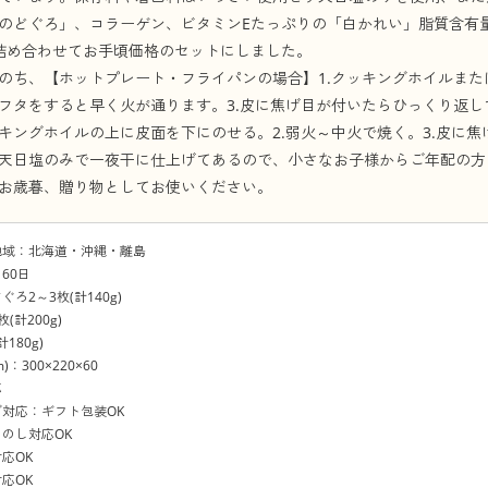
のどぐろ」、コラーゲン、ビタミンEたっぷりの「白かれい」脂質含有
詰め合わせてお手頃価格のセットにしました。
のち、【ホットプレート・フライパンの場合】1.クッキングホイルまた
フタをすると早く火が通ります。3.皮に焦げ目が付いたらひっくり返し
キングホイルの上に皮面を下にのせる。2.弱火～中火で焼く。3.皮に
天日塩のみで一夜干に仕上げてあるので、小さなお子様からご年配の方
お歳暮、贈り物としてお使いください。
地域：北海道・沖縄・離島
60日
ろ2～3枚(計140g)
(計200g)
180g)
：300×220×60
応
対応：ギフト包装OK
のし対応OK
応OK
応OK