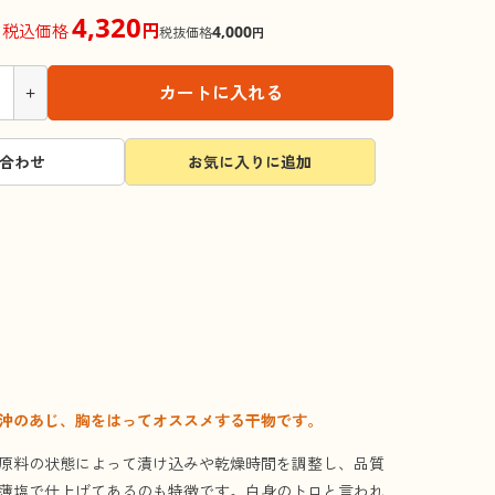
4,320
円
税込価格
4,000
税抜価格
円
+
カートに入れる
合わせ
お気に入りに追加
沖のあじ、胸をはってオススメする干物です。
原料の状態によって漬け込みや乾燥時間を調整し、品質
薄塩で仕上げてあるのも特徴です。白身のトロと言われ