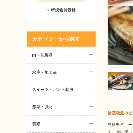
新規会員登録
カテゴリー
肉・乳製品
水産・加工品
スイーツ・パン・朝食
惣菜・食材
最高級魚のど
麺類
島根県沖「一
を一定に保っ