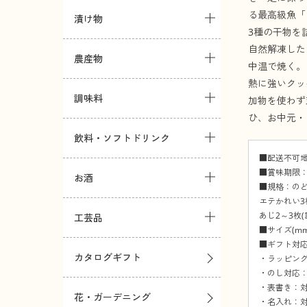
る最高級魚「
漬け物
3種の干物を
自然解凍した
農産物
中温で焼く。
熱に強いクッ
調味料
加物を使わず
ひ、お中元・
飲料・ソフトドリンク
■配送不可
■賞味期限：
お酒
■規格：のどぐ
エテかれい3枚
あじ2～3枚(計
工芸品
■サイズ(mm)
■ギフト対
カタログギフト
・ラッピング
・のし対応：
・表書き：対
花・ガーデニング
・名入れ：対