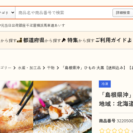
詳細検索
中元
当日出荷
銀座千疋屋
横浜馬車道あいす
ー
都道府県
特集
ご利用ガイド
よ
から探す
から探す
から探す
ゴリー
水産・加工品
干物
「島根県沖」ひもの 大黒【送料込み】【
冷凍
「島根県沖
地域：北海
商品番号
322050