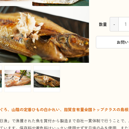
-
数量
お問い
ぐろ、山陰の定番ひもの白かれい、脂質含有量全国トップクラスの島根
日漁」で漁獲された魚を買付から製造まで自社一貫体制で行うことで、
ています。保存料や着色料はいっさい使用せず天日塩のみを使用、また