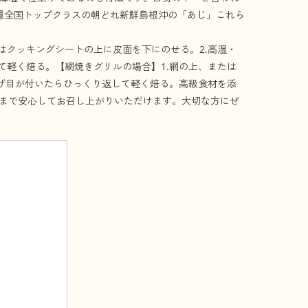
量全国トップクラスの朝どれ新鮮島根沖の「あじ」これら
はクッキングシートの上に皮面を下にのせる。2.高温・
て軽く焙る。【網焼きグリルの場合】1.網の上、または
焦げ目が付いたらひっくり返して軽く焙る。高級食材を添
まで安心してお召し上がりいただけます。大切な方にぜ