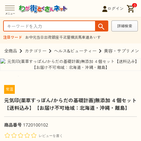
0
ログイン
詳細検索
注目ワード
お中元
当日出荷
銀座千疋屋
横浜馬車道あいす
全商品
カテゴリー
ヘルス&ビューティー
美容・サプリメン
常温
元気印(薬草すっぽん/からだの基礎計画)無添加 ４個セット
【送料込み】【お届け不可地域：北海道・沖縄・離島】
商品番号
1720100102
レビューを書く