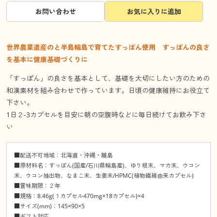
お問い合わせ
お気に入りに追加
世界農業遺産のと半島輪島で育てたすっぽん使用 すっぽんの良さ
を基本に健康基礎づくりに
「すっぽん」の良さを基本として、基礎を大切にしたい方のための
和漢素材を組み合わせで作っています。日頃の健康維持にお役立て
下さい。
1日２-3カプセルを目安に朝の空腹時などに毎日続けてお飲み下さ
い
■配送不可地域：北海道・沖縄・離島
■原材料名：すっぽん(国産/石川県輪島産)、ゆり根末、マカ末、ウコン
末、ウコン抽出物、なまこ末、生姜末/HPMC(植物繊維由来カプセル)
■賞味期限：２年
■規格：8.46g(１カプセル470mg×18カプセル)×4
■サイズ(mm)：145×90×5
■ギフト対応