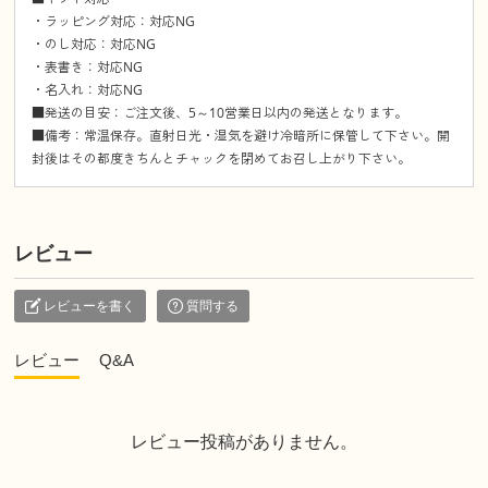
・ラッピング対応：対応NG
・のし対応：対応NG
・表書き：対応NG
・名入れ：対応NG
■発送の目安：ご注文後、5～10営業日以内の発送となります。
■備考：常温保存。直射日光・湿気を避け冷暗所に保管して下さい。開
封後はその都度きちんとチャックを閉めてお召し上がり下さい。
レビュー
レビューを書く
質問する
レビュー
Q&A
レビュー投稿がありません。