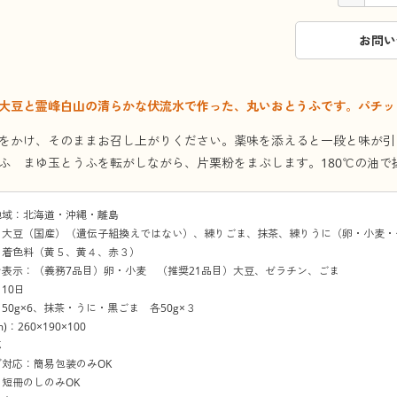
お問い
大豆と霊峰白山の清らかな伏流水で作った、丸いおとうふです。パチッ
をかけ、そのままお召し上がりください。薬味を添えると一段と味が引
ふ まゆ玉とうふを転がしながら、片栗粉をまぶします。180℃の油で
地域：北海道・沖縄・離島
：大豆（国産）（遺伝子組換えではない）、練りごま、抹茶、練りうに（卵・小麦・
、着色料（黄５、黄４、赤３）
表示：（義務7品目）卵・小麦 （推奨21品目）大豆、ゼラチン、ごま
10日
50g×6、抹茶・うに・黒ごま 各50g×３
：260×190×100
応
対応：簡易包装のみOK
短冊のしのみOK