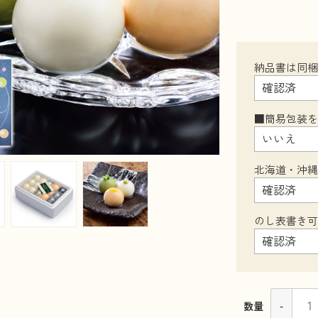
納品書は同
■簡易包装
北海道・沖
のし表書き
-
数量