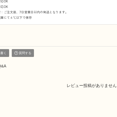
応OK
応OK
安：ご注文後、7日営業日以内の発送となります。
蔵庫にて４℃以下で保存
を書く
質問する
Q&A
レビュー投稿がありません