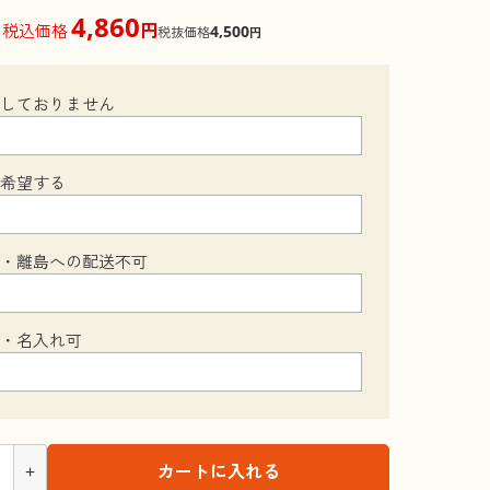
4,860
円
税込価格
4,500
税抜価格
円
梱しておりません
を希望する
縄・離島への配送不可
可・名入れ可
+
カートに入れる