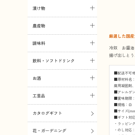
漬け物
農産物
厳選した国産
調味料
冷奴 お醤油
揚げ出しとう
飲料・ソフトドリンク
■配送不可
お酒
■原材料名
腐用凝固剤
■アレルゲン
工芸品
■賞味期限：
■規格：白 
■サイズ(mm)
カタログギフト
■ギフト対
・ラッピング
・のし対応：
花・ガーデニング