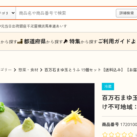
詳細検索
中元
当日出荷
銀座千疋屋
横浜馬車道あいす
ー
都道府県
特集
ご利用ガイド
よ
から探す
から探す
から探す
ゴリー
惣菜・食材
百万石まゆ玉とうふ 15個セット【送料込み】【お
冷蔵
百万石まゆ玉
け不可地域
商品番号
172010