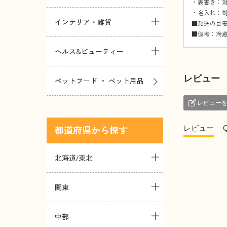
・表書き：対
・名入れ：対
インテリア・雑貨
■発送の目
■備考：冷
ヘルス&ビューティー
レビュー
ペットフード ・ ペット用品
レビュー
レビュー
都道府県
北海道/東北
関東
中部