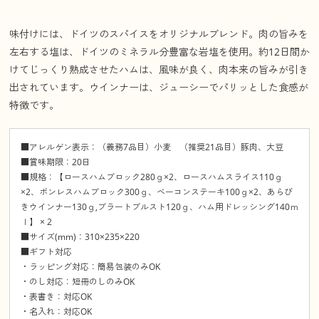
味付けには、ドイツのスパイスをオリジナルブレンド。肉の旨みを
左右する塩は、ドイツのミネラル分豊富な岩塩を使用。約12日間か
けてじっくり熟成させたハムは、風味が良く、肉本来の旨みが引き
出されています。ウインナーは、ジューシーでパリッとした食感が
特徴です。
■アレルゲン表示：（義務7品目）小麦 （推奨21品目）豚肉、大豆
■賞味期限：20日
■規格：【ロースハムブロック280ｇ×2、ロースハムスライス110ｇ
×2、ボンレスハムブロック300ｇ、ベーコンステーキ100ｇ×2、あらび
きウインナー130ｇ,ブラートブルスト120ｇ、ハム用ドレッシング140ｍ
ｌ】 × 2
■サイズ(mm)：310×235×220
■ギフト対応
・ラッピング対応：簡易包装のみOK
・のし対応：短冊のしのみOK
・表書き：対応OK
・名入れ：対応OK