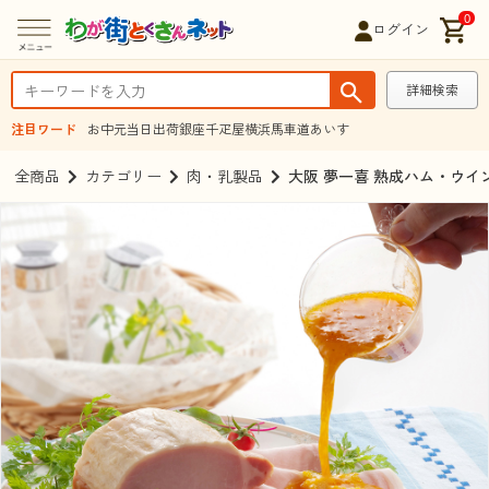
0
ログイン
詳細検索
注目ワード
お中元
当日出荷
銀座千疋屋
横浜馬車道あいす
全商品
カテゴリー
肉・乳製品
大阪 夢一喜 熟成ハム・ウ