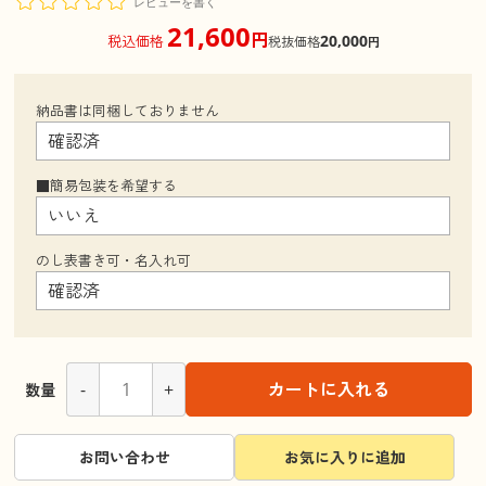
レビューを書く
21,600
円
20,000
税込価格
税抜価格
円
納品書は同梱しておりません
■簡易包装を希望する
のし表書き可・名入れ可
-
+
カートに入れる
数量
お問い合わせ
お気に入りに追加