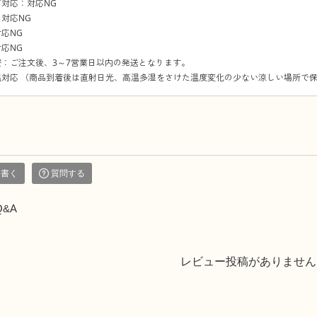
対応：対応NG
対応NG
応NG
応NG
：ご注文後、3～7営業日以内の発送となります。
温対応 （商品到着後は直射日光、高温多湿をさけた温度変化の少ない涼しい場所で
を書く
質問する
Q&A
レビュー投稿がありません