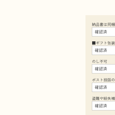
納品書は同
■ギフト包
のし不可
ポスト投函
盗難や紛失