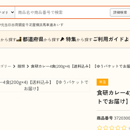
詳細検索
中元
当日出荷
銀座千疋屋
横浜馬車道あいす
ー
都道府県
特集
ご利用ガイド
よ
から探す
から探す
から探す
ゴリー
麺類
食研カレー4食(200g×4)【送料込み】【ゆうパケットでお
常温
食研カレー4
トでお届け
商品番号
372030