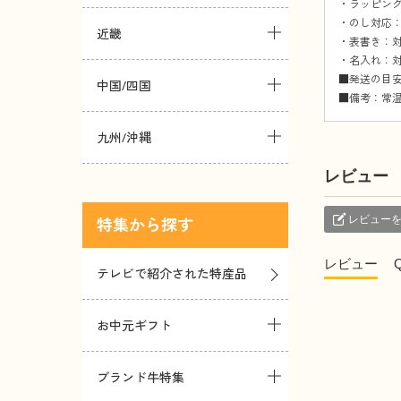
・ラッピング
・のし対応：
近畿
・表書き：対
・名入れ：対
■発送の目安
中国/四国
■備考：常
九州/沖縄
レビュー
レビュー
特集
レビュー
テレビで紹介された特産品
お中元ギフト
ブランド牛特集