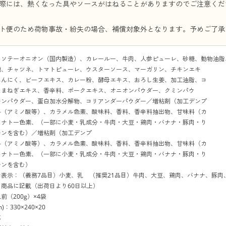
際には、熱くなった具やソースがはねることがありますのでご注意くだ
ト便のため荷物事故・紛失の場合、補償対象外となります。予めご了承
：ソテーオニオン（国内製造）、カレールー、牛肉、人参ピューレ、砂糖、動物油脂
糖、チャツネ、トマトピューレ、ウスターソース、マーガリン、チキンエキ
にんにく、ビーフエキス、カレー粉、酵母エキス、おろし生姜、加工油脂、コ
たまねぎエキス、香辛料、ポークエキス、オニオンパウダー、クミンパウ
モンパウダー、蛋白加水分解物、コリアンダーパウダー／増粘剤（加工デンプ
料（アミノ酸等）、カラメル色素、酸味料、香料、香辛料抽出物、甘味料（カ
アナトー色素、（一部に小麦・乳成分・牛肉・大豆・鶏肉・バナナ・豚肉・り
チンを含む）／増粘剤（加工デンプ
料（アミノ酸等）、カラメル色素、酸味料、香料、香辛料抽出物、甘味料（カ
アナトー色素、（一部に小麦・乳成分・牛肉・大豆・鶏肉・バナナ・豚肉・り
チンを含む）
ン表示：（義務7品目）小麦、乳 （推奨21品目）牛肉、大豆、鶏肉、バナナ、豚肉
商品に記載（出荷日より60日以上）
前（200g）×4袋
：330×240×20
応