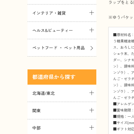
ラップをとる
インテリア・雑貨
※ゆうパケッ
ヘルス&ビューティー
■原材料名
う糖果糖液
ス、おろし
ペットフード ・ ペット用品
ショウ末、
ダー、シナ
ン）、調味
ンゾウ）、
都道府県
んご・ゼラ
ン）、調味
ンゾウ）、
北海道/東北
んご・ゼラ
■アレルゲ
■賞味期限：
関東
■規格：一人
■サイズ(mm)
中部
■ギフト対