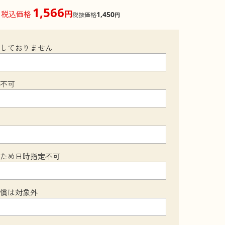
1,566
円
税込価格
1,450
税抜価格
円
梱しておりません
装不可
のため日時指定不可
補償は対象外