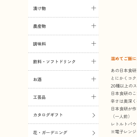
漬け物
農産物
調味料
温めてご飯に
飲料・ソフトドリンク
あの日本食研
とにかくコク
お酒
20種以上の
日本食研のこ
工芸品
辛さは奥深く
日本食研が作
カタログギフト
（一人前）
レトルトパウ
※電子レンジ
花・ガーデニング