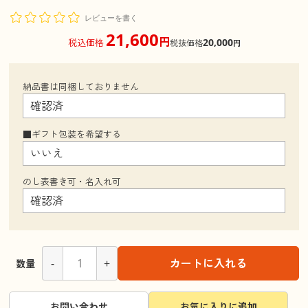
レビューを書く
21,600
円
20,000
税込価格
税抜価格
円
納品書は同梱しておりません
■ギフト包装を希望する
のし表書き可・名入れ可
-
+
カートに入れる
数量
お問い合わせ
お気に入りに追加