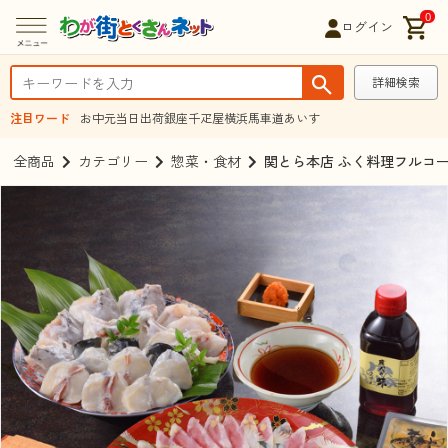
0
ログイン
詳細検索
注目ワード
お中元
当日出荷
銀座千疋屋
横浜馬車道あいす
全商品
カテゴリー
惣菜・食材
関とら本店 ふく料理フルコース