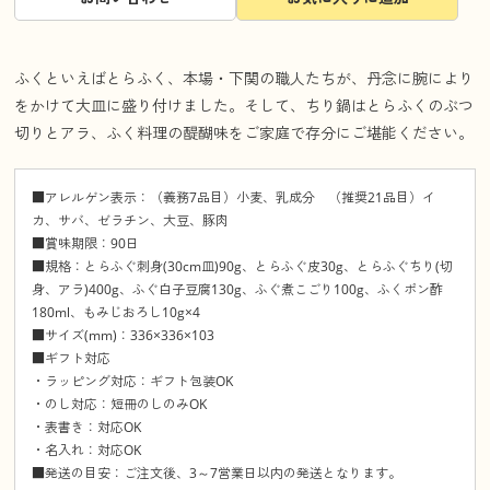
ふくといえばとらふく、本場・下関の職人たちが、丹念に腕により
をかけて大皿に盛り付けました。そして、ちり鍋はとらふくのぶつ
切りとアラ、ふく料理の醍醐味をご家庭で存分にご堪能ください。
■アレルゲン表示：（義務7品目）小麦、乳成分 （推奨21品目）イ
カ、サバ、ゼラチン、大豆、豚肉
■賞味期限：90日
■規格：とらふぐ刺身(30cm皿)90g、とらふぐ皮30g、とらふぐちり(切
身、アラ)400g、ふぐ白子豆腐130g、ふぐ煮こごり100g、ふくポン酢
180ml、もみじおろし10g×4
■サイズ(mm)：336×336×103
■ギフト対応
・ラッピング対応：ギフト包装OK
・のし対応：短冊のしのみOK
・表書き：対応OK
・名入れ：対応OK
■発送の目安：ご注文後、3～7営業日以内の発送となります。