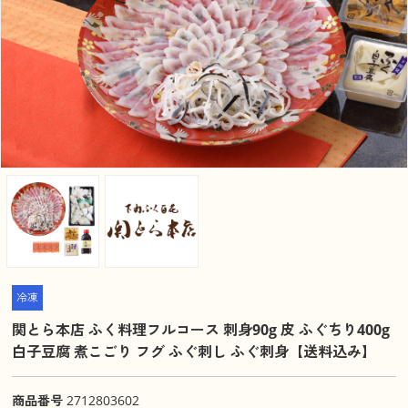
冷凍
関とら本店 ふく料理フルコース 刺身90g 皮 ふぐちり400g
白子豆腐 煮こごり フグ ふぐ刺し ふぐ刺身【送料込み】
商品番号
2712803602