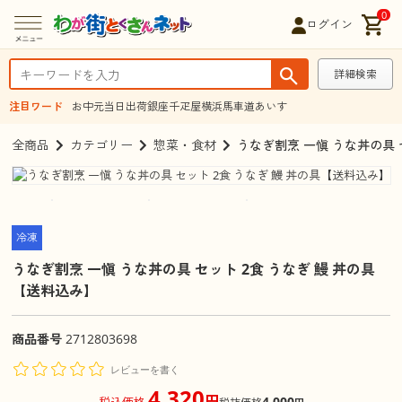
0
ログイン
詳細検索
注目ワード
お中元
当日出荷
銀座千疋屋
横浜馬車道あいす
全商品
カテゴリー
惣菜・食材
うなぎ割烹 一愼 うな丼の具 
冷凍
うなぎ割烹 一愼 うな丼の具 セット 2食 うなぎ 鰻 丼の具
【送料込み】
商品番号
2712803698
レビューを書く
4,320
円
4,000
税込価格