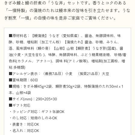
きざみ鰻と鰻の肝煮の「うな丼」セットです。香りとコクのある
「一愼特製」の蒲焼のたれは鰻本来の旨味を引き立たせます。うな
ぎ割烹「一愼」の自慢の味を是非ご家庭でご賞味ください。
■原材料名：【鰻蒲焼】うなぎ（愛知県産）、醤油、発酵調味料、味
醂、砂糖、増粘剤（加工でん粉）【蒲焼たれ】醤油、砂糖、みりん、
酒、風味調味料（鰻の骨）【山椒】山椒【鰻肝煮】うなぎ肝(国産)、醤
油(小麦・大豆を含む )、味醂、発酵調味料、ぶどう糖果糖液糖、 砂糖/着
色料(カラメル、 アナトー)、調味 料(アミノ酸等)、増粘剤(加工澱粉、増
粘 多糖類)
■アレルゲン表示：（義務7品目）小麦 （推奨21品目）大豆
■賞味期限：60日
■規格：きざみ鰻45g×2袋、鰻肝煮50g×2袋、特製蒲焼のたれ50mlｘ1
本、山椒×4袋
■サイズ(mm)：290×205×30
■ギフト対応
・ラッピング対応：ギフト包装OK
・のし対応：短冊のしのみOK
・表書き：対応OK
・名入れ：対応OK