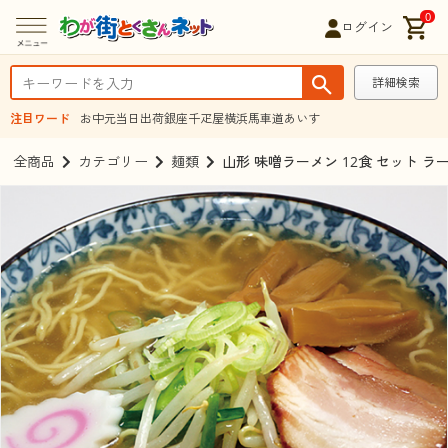
0
ログイン
詳細検索
注目ワード
お中元
当日出荷
銀座千疋屋
横浜馬車道あいす
全商品
カテゴリー
麺類
山形 味噌ラーメン 12食 セット 