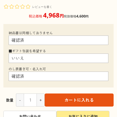
レビューを書く
4,968
円
4,600
税込価格
税抜価格
円
納品書は同梱しておりません
■ギフト包装を希望する
のし表書き可・名入れ可
-
+
カートに入れる
数量
お問い合わせ
お気に入りに追加