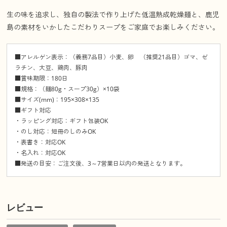
生の味を追求し、独自の製法で作り上げた低温熟成乾燥麺と、鹿児
島の素材をいかしたこだわりスープをご家庭でお楽しみください。
■アレルゲン表示：（義務7品目）小麦、卵 （推奨21品目）ゴマ、ゼ
ラチン、大豆、鶏肉、豚肉
■賞味期限：180日
■規格：（麺80g・スープ30g）×10袋
■サイズ(mm)：195×308×135
■ギフト対応
・ラッピング対応：ギフト包装OK
・のし対応：短冊のしのみOK
・表書き：対応OK
・名入れ：対応OK
■発送の目安：ご注文後、3～7営業日以内の発送となります。
レビュー