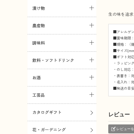
漬け物
生の味を追求
農産物
■アレルゲン
■賞味期限：
調味料
■規格：（麺8
■サイズ(mm)
■ギフト対
飲料・ソフトドリンク
・ラッピング
・のし対応：
・表書き：対
お酒
・名入れ：対
■発送の目安
工芸品
カタログギフト
レビュー
レビュー
花・ガーデニング