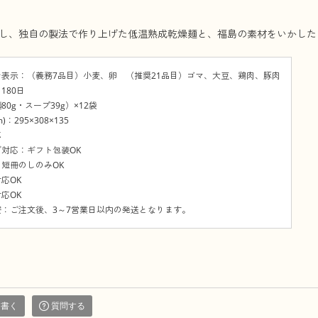
し、独自の製法で作り上げた低温熟成乾燥麺と、福島の素材をいかした
表示：（義務7品目）小麦、卵 （推奨21品目）ゴマ、大豆、鶏肉、豚肉
180日
0g・スープ39g）×12袋
：295×308×135
応
対応：ギフト包装OK
短冊のしのみOK
応OK
応OK
：ご注文後、3～7営業日以内の発送となります。
を書く
質問する