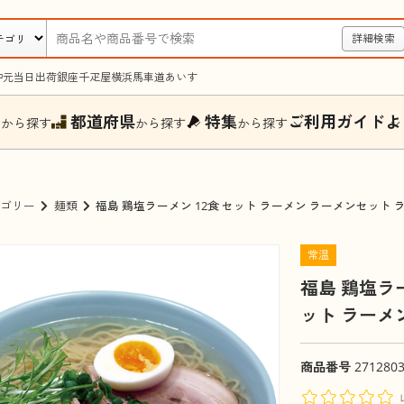
詳細検索
中元
当日出荷
銀座千疋屋
横浜馬車道あいす
ー
都道府県
特集
ご利用ガイド
よ
から探す
から探す
から探す
ゴリー
麺類
福島 鶏塩ラーメン 12食 セット ラーメン ラーメンセット
常温
福島 鶏塩ラ
ット ラーメ
商品番号
271280