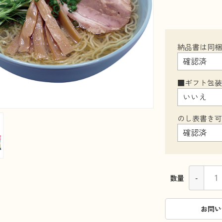
納品書は同
■ギフト包
のし表書き
-
数量
お問い