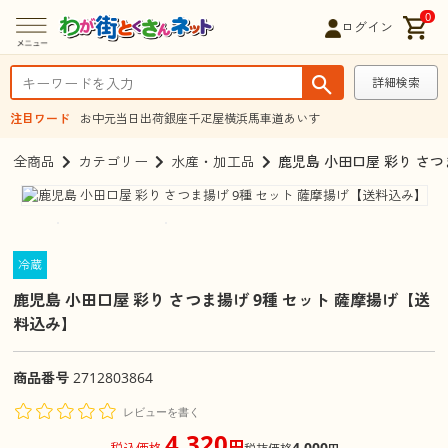
0
ログイン
詳細検索
注目ワード
お中元
当日出荷
銀座千疋屋
横浜馬車道あいす
全商品
カテゴリー
水産・加工品
鹿児島 小田口屋 彩り さつ
冷蔵
鹿児島 小田口屋 彩り さつま揚げ 9種 セット 薩摩揚げ【送
料込み】
商品番号
2712803864
レビューを書く
4,320
円
4,000
税込価格