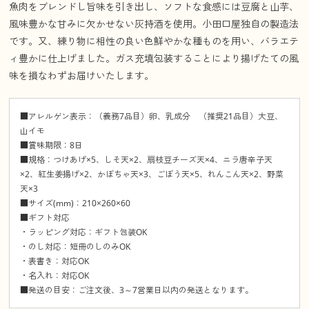
魚肉をブレンドし旨味を引き出し、ソフトな食感には豆腐と山芋、
風味豊かな甘みに欠かせない灰持酒を使用。小田口屋独自の製造法
です。又、練り物に相性の良い色鮮やかな種ものを用い、バラエテ
ィ豊かに仕上げました。ガス充填包装することにより揚げたての風
味を損なわずお届けいたします。
■アレルゲン表示：（義務7品目）卵、乳成分 （推奨21品目）大豆、
山イモ
■賞味期限：8日
■規格：つけあげ×5、しそ天×2、扇枝豆チーズ天×4、ニラ唐辛子天
×2、紅生姜揚げ×2、かぼちゃ天×3、ごぼう天×5、れんこん天×2、野菜
天×3
■サイズ(mm)：210×260×60
■ギフト対応
・ラッピング対応：ギフト包装OK
・のし対応：短冊のしのみOK
・表書き：対応OK
・名入れ：対応OK
■発送の目安：ご注文後、3～7営業日以内の発送となります。