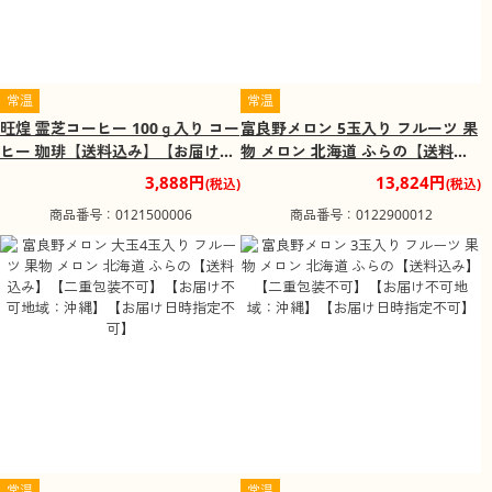
常温
常温
旺煌 霊芝コーヒー 100ｇ入り コー
富良野メロン 5玉入り フルーツ 果
ヒー 珈琲【送料込み】【お届け日
物 メロン 北海道 ふらの【送料込
時指定不可】
み】【二重包装不可】【お届け不
3,888円
13,824円
(税込)
(税込)
可地域：沖縄】【お届け日時指定
商品番号：0121500006
商品番号：0122900012
不可】
常温
常温