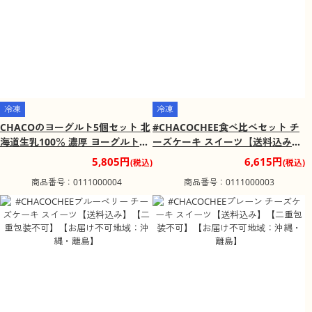
冷凍
冷凍
CHACOのヨーグルト5個セット 北
#CHACOCHEE食べ比べセット チ
海道生乳100％ 濃厚 ヨーグルト
ーズケーキ スイーツ【送料込み】
【送料込み】【二重包装不可】
【二重包装不可】【お届け不可地
5,805円
6,615円
(税込)
(税込)
【お届け不可地域：沖縄・離島】
域：沖縄・離島】
商品番号：0111000004
商品番号：0111000003