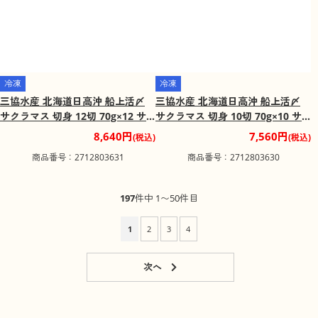
冷凍
冷凍
三協水産 北海道日高沖 船上活〆
三協水産 北海道日高沖 船上活〆
サクラマス 切身 12切 70g×12 サ
サクラマス 切身 10切 70g×10 サ
ケ科【送料込み】
ケ科【送料込み】
8,640円
7,560円
(税込)
(税込)
商品番号：2712803631
商品番号：2712803630
197
件中 1〜50件目
1
2
3
4