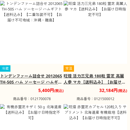
冷蔵
常温
トンデンファーム詰合せ 2012065
旺煌 活力三兄弟 180粒 霊芝 高麗
TH-50S ハム ソーセージ ハムギフ
人参 マカ【送料込み】【お届け日
ト【送料込み】【二重包装不可】
時指定不可】
5,400円
32,184円
(税込)
(税込)
【お届け不可地域：沖縄・離島】
商品番号：0121700078
商品番号：0121500012