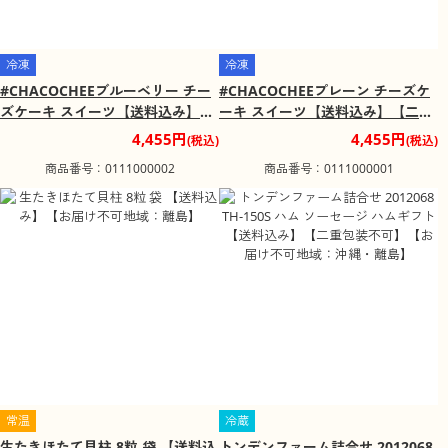
冷凍
冷凍
#CHACOCHEEブルーベリー チー
#CHACOCHEEプレーン チーズケ
ズケーキ スイーツ【送料込み】
ーキ スイーツ【送料込み】【二重
【二重包装不可】【お届け不可地
包装不可】【お届け不可地域：沖
4,455円
4,455円
(税込)
(税込)
域：沖縄・離島】
縄・離島】
商品番号：0111000002
商品番号：0111000001
常温
冷蔵
生たきほたて貝柱 8粒 袋 【送料込
トンデンファーム詰合せ 2012068