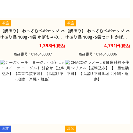
常温
常温
【訳あり】 わっさむペポナッツ わ
【訳あり】 わっさむペポナッツ わ
けあり品 100g×1袋 かぼちゃの種
けあり品 100g×5袋セット かぼち
パンプキンシード【送料込み】
ゃの種 パンプキンシード【送料込
1,393円
4,731円
(税込)
(税込)
【二重包装不可】【お届け日時指
み】【二重包装不可】【お届け日
商品番号：0146400007
商品番号：0146400006
定不可】
時指定不可】
冷凍
常温