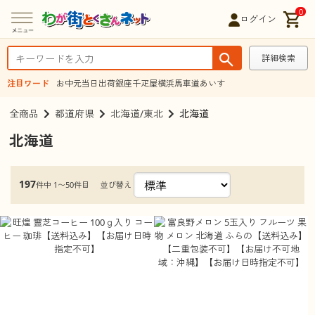
0
ログイン
詳細検索
注目ワード
お中元
当日出荷
銀座千疋屋
横浜馬車道あいす
全商品
都道府県
北海道/東北
北海道
北海道
197
並び替え
件中 1〜50件目