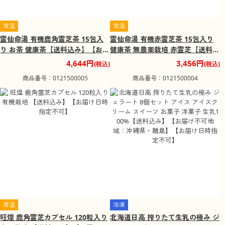
常温
常温
霊仙命湯 有機鹿角霊芝茶 15包入
霊仙命湯 有機赤霊芝茶 15包入り
り お茶 健康茶【送料込み】【お届
健康茶 無農薬栽培 赤霊芝【送料込
け日時指定不可】
み】【お届け日時指定不可】
4,644円
3,456円
(税込)
(税込)
商品番号：0121500005
商品番号：0121500004
常温
冷凍
旺煌 鹿角霊芝カプセル 120粒入り
北海道日高 搾りたて生乳の極み ジ