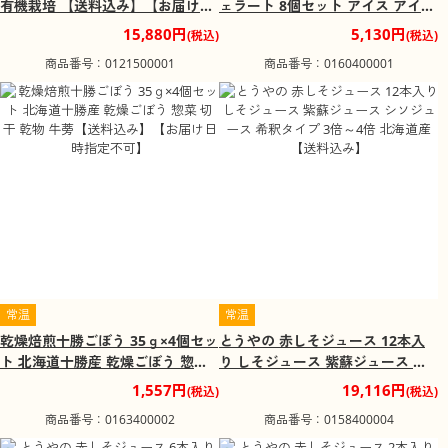
有機栽培 【送料込み】【お届け日
ェラート 8個セット アイス アイス
時指定不可】
クリーム スイーツ お菓子 洋菓子
15,880円
5,130円
(税込)
(税込)
生乳100%【送料込み】【お届け不
商品番号：0121500001
商品番号：0160400001
可地域：沖縄県・離島】【お届け
日時指定不可】
常温
常温
乾燥焙煎十勝ごぼう 35ｇ×4個セッ
とうやの 赤しそジュース 12本入
ト 北海道十勝産 乾燥ごぼう 惣菜
り しそジュース 紫蘇ジュース シ
切干 乾物 牛蒡【送料込み】【お届
ソジュース 希釈タイプ 3倍～4倍
1,557円
19,116円
(税込)
(税込)
け日時指定不可】
北海道産【送料込み】
商品番号：0163400002
商品番号：0158400004