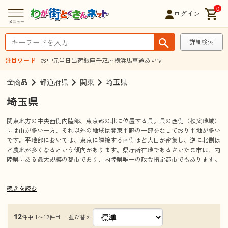
0
ログイン
詳細検索
注目ワード
お中元
当日出荷
銀座千疋屋
横浜馬車道あいす
全商品
都道府県
関東
埼玉県
埼玉県
関東地方の中央西側内陸部、東京都の北に位置する県。県の西側（秩父地域）
には山が多い一方、それ以外の地域は関東平野の一部をなしており平地が多い
です。平地部においては、東京に隣接する南側ほど人口が密集し、逆に北側ほ
ど農地が多くなるという傾向があります。県庁所在地であるさいたま市は、内
陸県にある最大規模の都市であり、内陸県唯一の政令指定都市でもあります。
続きを読む
観光情報
見所、観光名所
さいたまスーパーアリーナ
12
並び替え
件中 1〜12件目
さいたま市中央区新都心にある埼玉県営の多目的ホールで