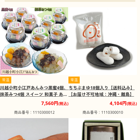
す。スポーツイベント、コンサート、テレビ番組の収録、
講演会、見本市会場などさまざまな用途に対応しており、
最大で37,000席を使用できる国内最大級の多目的ホールと
なっています。
西武ドーム
埼玉県所沢市にあるドーム球場。プロ野球・埼玉西武ライ
オンズの本拠地。ドーム化前の呼称は西武ライオンズ球
場。西武球場という通称表記も多く使用されていた。最寄
り駅の駅名が変更されていないこともあり、今でも「西武
球場」と呼ぶ人も多い。
埼玉県立近代美術館
常温
常温
埼玉県立近代美術館は、埼玉県さいたま市浦和区にある県
立の美術館です。北浦和公園の中にあり、館舎は、建築家
川越小町小江戸あんみつ黒蜜4個、
ちちぶまゆ18個入り【送料込み】
黒川紀章の設計です。館内では数多くの名作椅子に座るこ
抹茶みつ4個 スイーツ 和菓子 あん
【お届け不可地域：沖縄・離島】
とができ、椅子の美術館としても知られています。
みつ【送料込み】【二重包装不
7,560円
4,104円
(税込)
(税込)
可】【お届け不可地域：沖縄・離
埼玉県平和資料館
商品番号：1110300012
商品番号：1110300010
島】
1993年8月1日開館、主に第二次世界大戦を中心とした埼玉
県内の昭和の戦争資料展示を行っています。県民に戦争の
悲惨さ及び平和の尊さを伝えることにより、県民の平和に
対する意識の高揚を図り、平和な社会の発展に寄与するこ