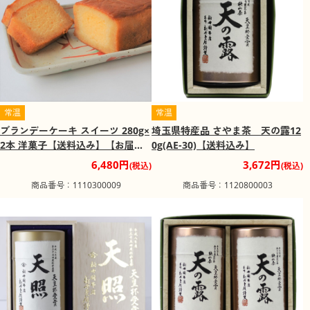
とを目的としています。館内には41mの展望塔があり、岩
殿丘陵の東端に位置する物見山に隣接するその敷地の標高
の高さは約130mもあり、関東平野が一望できます。
常温
常温
ブランデーケーキ スイーツ 280g×
埼玉県特産品 さやま茶 天の露12
2本 洋菓子【送料込み】【お届け
0g(AE-30)【送料込み】
不可地域：沖縄、離島】【二重包
6,480円
3,672円
(税込)
(税込)
装不可】
商品番号：1110300009
商品番号：1120800003