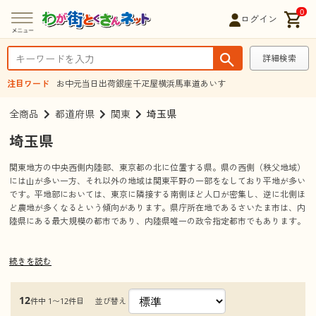
0
ログイン
詳細検索
注目ワード
お中元
当日出荷
銀座千疋屋
横浜馬車道あいす
全商品
都道府県
関東
埼玉県
埼玉県
関東地方の中央西側内陸部、東京都の北に位置する県。県の西側（秩父地域）
には山が多い一方、それ以外の地域は関東平野の一部をなしており平地が多い
です。平地部においては、東京に隣接する南側ほど人口が密集し、逆に北側ほ
ど農地が多くなるという傾向があります。県庁所在地であるさいたま市は、内
陸県にある最大規模の都市であり、内陸県唯一の政令指定都市でもあります。
続きを読む
観光情報
見所、観光名所
さいたまスーパーアリーナ
12
並び替え
件中 1〜12件目
さいたま市中央区新都心にある埼玉県営の多目的ホールで