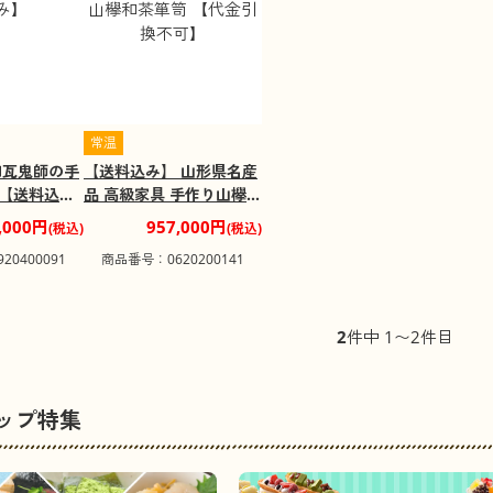
常温
和瓦鬼師の手
【送料込み】 山形県名産
【送料込
品 高級家具 手作り山欅和
茶箪笥 【代金引換不可】
,000円
957,000円
(税込)
(税込)
0400091
商品番号：0620200141
2
件中 1〜2件目
ップ特集