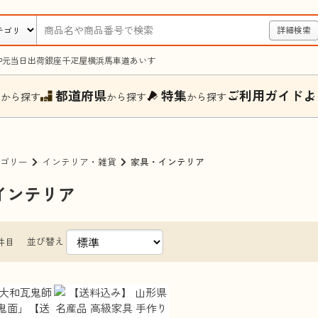
詳細検索
中元
当日出荷
銀座千疋屋
横浜馬車道あいす
ー
都道府県
特集
ご利用ガイド
よ
から探す
から探す
から探す
ゴリー
インテリア・雑貨
家具・インテリア
インテリア
並び替え
件目