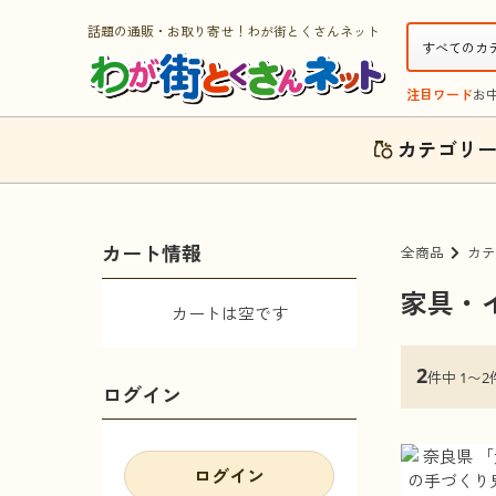
話題の通販・お取り寄せ！わが街とくさんネット
注目ワード
お
カテゴリ
カート情報
全商品
カテ
家具・
カートは空です
2
件中 1〜2
ログイン
ログイン