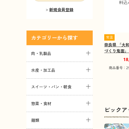
新規会員登録
カテゴリー
常温
奈良県 「大
づくり鬼面」
肉・乳製品
み】
18
商品番号：292
水産・加工品
スイーツ・パン・朝食
惣菜・食材
ピックア
麺類