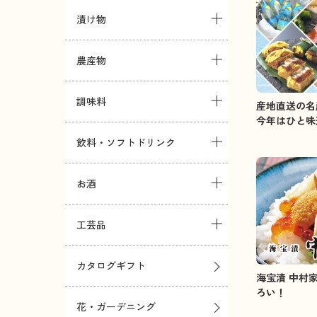
漬け物
農産物
調味料
産地直送の名
今年はひと味
飲料・ソフトドリンク
お酒
工芸品
カタログギフト
海宝漬 中村
ろい！
花・ガーデニング