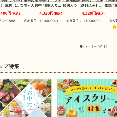
g） 豚肉【送
なちゃん最中 10個入り
10個入り【送料込み】
生焼 
【送料込み】【お届け不
【お届け不可地域：北海
み】【
,400円
4,320円
4,320円
(税込)
(税込)
(税込)
可地域：北海道・九州・
道・九州・沖縄・離島】
北海道
2803885
商品番号：1210000003
商品番号：1210000002
商品番
沖縄・離島】
島】
9
件中 1〜9件目
ップ特集