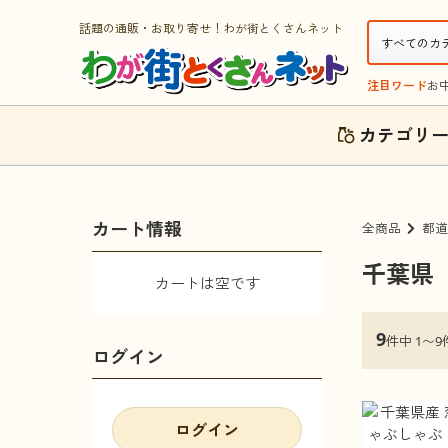
話題の通販・お取り寄せ！わが街とくさんネット
注目ワード
お
カテゴリ
カート情報
全商品
都道
千葉県
カートは空です
9
件中 1〜9
ログイン
ログイン