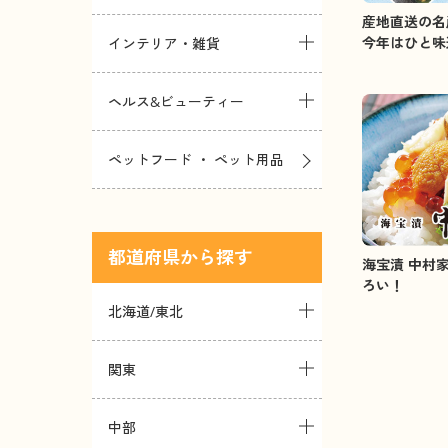
産地直送の名
今年はひと味
インテリア・雑貨
ヘルス&ビューティー
ペットフード ・ ペット用品
都道府県
海宝漬 中村
ろい！
北海道/東北
関東
中部