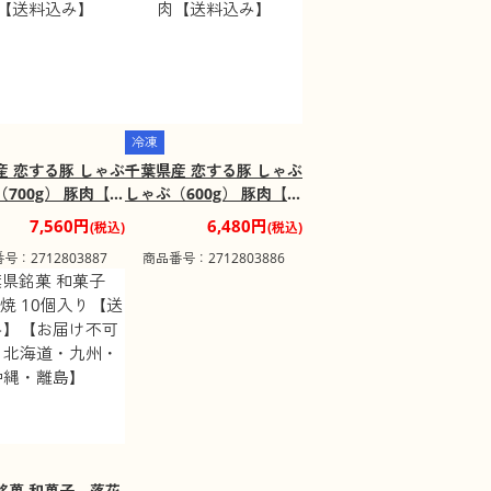
冷凍
産 恋する豚 しゃぶ
千葉県産 恋する豚 しゃぶ
700g） 豚肉【送
しゃぶ（600g） 豚肉【送
】
料込み】
7,560円
6,480円
(税込)
(税込)
号：2712803887
商品番号：2712803886
銘菓 和菓子 落花