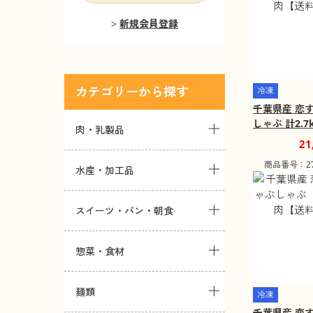
新規会員登録
カテゴリー
冷凍
千葉県産 恋
しゃぶ 計2.7
肉・乳製品
料込み】
21
商品番号：271
水産・加工品
スイーツ・パン・朝食
惣菜・食材
麺類
冷凍
千葉県産 恋