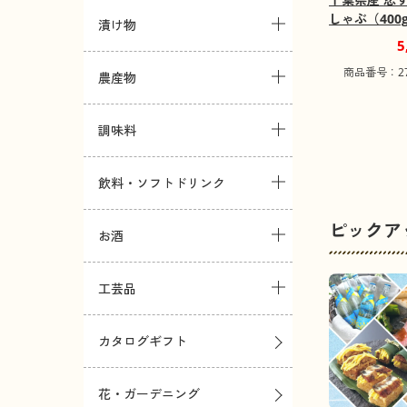
しゃぶ（400
漬け物
料込み】
5
商品番号：271
農産物
調味料
飲料・ソフトドリンク
ピックア
お酒
工芸品
カタログギフト
花・ガーデニング