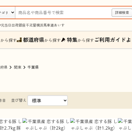
詳細検索
中元
当日出荷
銀座千疋屋
横浜馬車道あいす
ー
都道府県
特集
ご利用ガイド
よ
から探す
から探す
から探す
府県
関東
千葉県
並び替え
件目