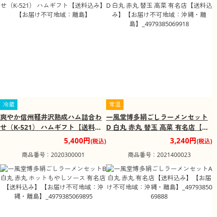
冷蔵
常温
爽やか信州軽井沢熟成ハム詰合わ
一風堂博多絹ごしラーメンセット
せ（K-521） ハムギフト【送料込
D 白丸 赤丸 替玉 高菜 有名店【送
み】【お届け不可地域：離島】
料込み】【お届け不可地域：沖
5,400円
3,240円
(税込)
(税込)
縄・離島】_4979385069918
商品番号：2020300001
商品番号：2021400023