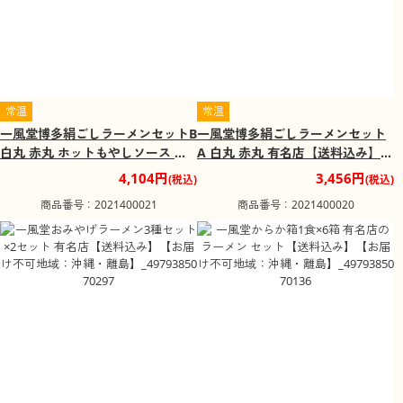
常温
常温
一風堂博多絹ごしラーメンセットB
一風堂博多絹ごしラーメンセット
白丸 赤丸 ホットもやしソース 有
A 白丸 赤丸 有名店【送料込み】
名店【送料込み】【お届け不可地
【お届け不可地域：沖縄・離島】_
4,104円
3,456円
(税込)
(税込)
域：沖縄・離島】_497938506989
4979385069888
商品番号：2021400021
商品番号：2021400020
5