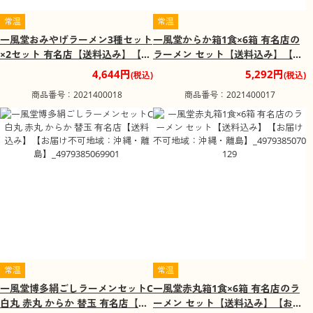
常温
常温
一風堂おみやげラーメン3種セット
一風堂からか箱1食×6箱 有名店の
×2セット 有名店【送料込み】【お
ラーメン セット【送料込み】【お
届け不可地域：沖縄・離島】_497
届け不可地域：沖縄・離島】_497
4,644円
5,292円
(税込)
(税込)
9385070297
9385070136
商品番号：2021400018
商品番号：2021400017
常温
常温
一風堂博多絹ごしラーメンセットC
一風堂赤丸箱1食×6箱 有名店のラ
白丸 赤丸 からか 替玉 有名店【送
ーメン セット【送料込み】【お届