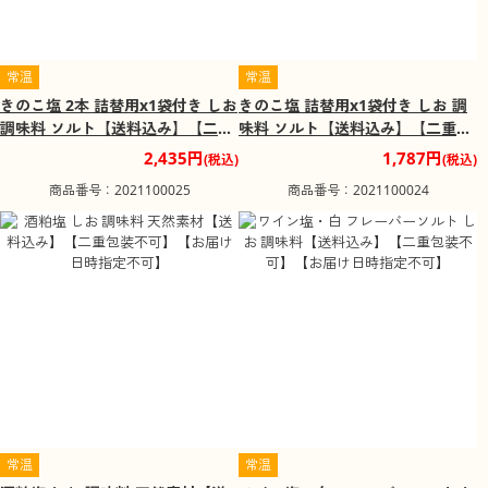
常温
常温
きのこ塩 2本 詰替用x1袋付き しお
きのこ塩 詰替用x1袋付き しお 調
調味料 ソルト【送料込み】【二重
味料 ソルト【送料込み】【二重包
包装不可】【お届け不可地域：沖
装不可】【お届け不可地域：沖
2,435円
1,787円
(税込)
(税込)
縄・離島】【お届け日時指定不
縄・離島】【お届け日時指定不
商品番号：2021100025
商品番号：2021100024
可】
可】
常温
常温