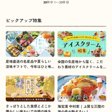
39
件中 1〜39件目
ピックアップ特集
産地直送の名産品や夏らしい
全国の生産地から届く、こだ
涼味ギフトで、今年はひと味
わり素材のアイスクリームを
違うお中元を贈りましょう。
集めました。
さっぱりとした食感とどこか
海宝漬 中村家 | 上質な三陸の
懐かしい味わいで当時の味を
海の幸が勢ぞろい！