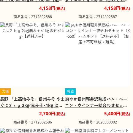
込み】
2 淡色1kg×2)【送料込み】
4,158円
4,158円
(税込)
(税込)
商品番号：2712802588
商品番号：2712802587
常温
冷蔵
長野 「上高地みそ」信州みそ やま
爽やか信州軽井沢熟成ハム・ベー
ぐに２ｋｇ 2kg(赤みそ×1kg 淡色×
コン・ウインナー詰合わせセット
1kg)【送料込み】
（K-550） ハムギフト【送料込
2,700円
5,400円
(税込)
(税込)
み】【お届け不可地域：離島】
商品番号：2712802586
商品番号：2020300002