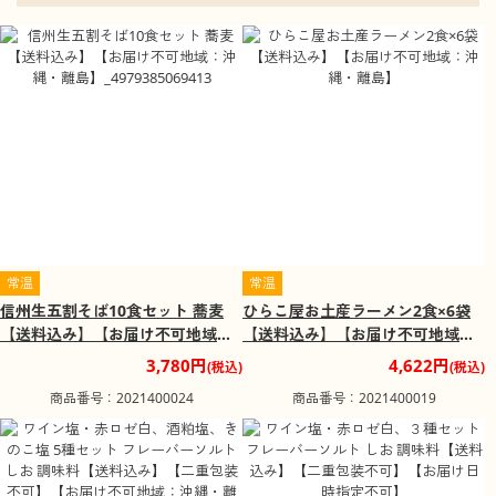
に建造されました。天守は国宝に指定され、城跡は国の史
跡に指定されています。また、松本城周辺市街化区域が都
市景観100選に選ばれました。
スキー場
豪雪地帯に指定される都市が多い長野県には、スキー場が
多くあります。また、その周囲には宿泊施設や飲食店、温
泉施設が充実していたり、夏にはハイキング、パラグライ
ダー等を楽しんだり、避暑地として賑わいます。
善光寺
長野市にある寺院で、日本の仏教には珍しい無宗派、女性
の救済される寺院として有名です。日本百観音の番外札
常温
常温
所、国宝・重要文化財等が多くある他、年間を通して行事
も豊富に執り行われています。
信州生五割そば10食セット 蕎麦
ひらこ屋お土産ラーメン2食×6袋
【送料込み】【お届け不可地域：
【送料込み】【お届け不可地域：
日本アルプス
沖縄・離島】_4979385069413
沖縄・離島】
3,780円
4,622円
(税込)
(税込)
北アルプス(飛騨山脈)、中央アルプス(木曽山脈)、南アルプ
ス(赤石山脈)から成る山脈の総称。「日本アルプスの父」と
商品番号：2021400024
商品番号：2021400019
呼ばれるイギリス人宣教師により紹介された事が由来で
す。森林限界や貴重な水源等、貴重なしぜんが残されてい
ます。