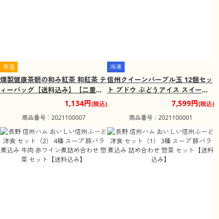
常温
冷凍
燻製健康茶朝の和み紅茶 和紅茶 テ
信州クイーンパープル玉 12個セッ
ィーバッグ【送料込み】【二重包
ト ブドウ ぶどうアイス スイーツ
装不可】【お届け日時指定不可】
アイスクリーム【送料込み】【二
1,134円
7,599円
(税込)
(税込)
重包装不可】
商品番号：2021100007
商品番号：2021100001