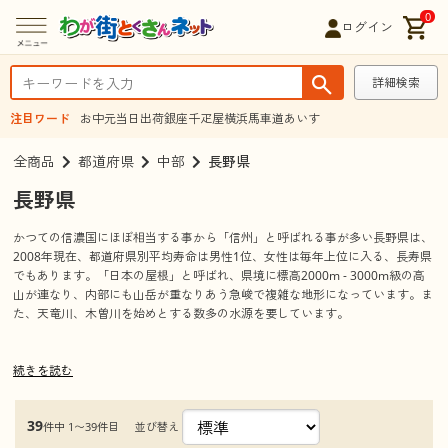
0
ログイン
詳細検索
注目ワード
お中元
当日出荷
銀座千疋屋
横浜馬車道あいす
全商品
都道府県
中部
長野県
長野県
かつての信濃国にほぼ相当する事から「信州」と呼ばれる事が多い長野県は、
2008年現在、都道府県別平均寿命は男性1位、女性は毎年上位に入る、長寿県
でもあります。「日本の屋根」と呼ばれ、県境に標高2000m - 3000m級の高
山が連なり、内部にも山岳が重なりあう急峻で複雑な地形になっています。ま
た、天竜川、木曽川を始めとする数多の水源を要しています。
続きを読む
観光情報
見所、観光名所
松本城
39
並び替え
件中 1〜39件目
松本市にあった城で、安土桃山時代末期から江戸時代初期