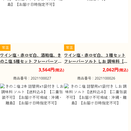
常温
常温
ワイン塩・赤ロゼ白、酒粕塩、き
ワイン塩・赤ロゼ白、３種セット
のこ塩 5種セット フレーバーソル
フレーバーソルト しお 調味料【送
ト しお 調味料【送料込み】【二重
料込み】【二重包装不可】【お届
3,564円
2,062円
(税込)
(税込)
包装不可】【お届け不可地域：沖
け日時指定不可】
商品番号：2021100027
商品番号：2021100026
縄・離島】【お届け日時指定不
可】