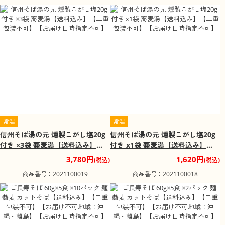
常温
常温
信州そば湯の元 燻製こがし塩20g
信州そば湯の元 燻製こがし塩20g
付き ×3袋 蕎麦湯【送料込み】
付き x1袋 蕎麦湯【送料込み】
【二重包装不可】【お届け日時指
【二重包装不可】【お届け日時指
3,780円
1,620円
(税込)
(税込)
定不可】
定不可】
商品番号：2021100019
商品番号：2021100018