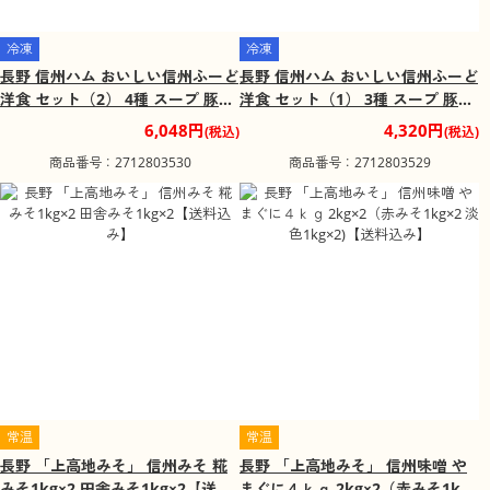
冷凍
冷凍
長野 信州ハム おいしい信州ふーど
長野 信州ハム おいしい信州ふーど
洋食 セット（2） 4種 スープ 豚バ
洋食 セット（1） 3種 スープ 豚バ
ラ煮込み 牛肉 赤ワイン煮詰め合わ
ラ煮込み 詰め合わせ 惣菜 セット
6,048円
4,320円
(税込)
(税込)
せ 惣菜 セット【送料込み】
【送料込み】
商品番号：2712803530
商品番号：2712803529
常温
常温
長野 「上高地みそ」 信州みそ 糀
長野 「上高地みそ」 信州味噌 や
みそ1kg×2 田舎みそ1kg×2【送料
まぐに４ｋｇ 2kg×2（赤みそ1kg×