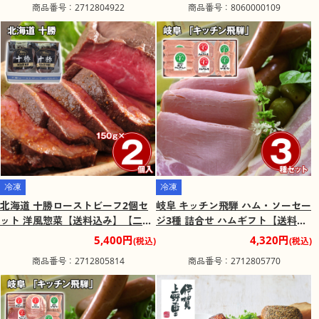
商品番号：2712804922
商品番号：8060000109
冷凍
冷凍
北海道 十勝ローストビーフ2個セ
岐阜 キッチン飛騨 ハム・ソーセー
ット 洋風惣菜【送料込み】【二重
ジ3種 詰合せ ハムギフト【送料込
包装不可】【お届け不可地域：離
み】【二重包装不可】【お届け不
5,400円
4,320円
(税込)
(税込)
島】
可地域：離島】
商品番号：2712805814
商品番号：2712805770