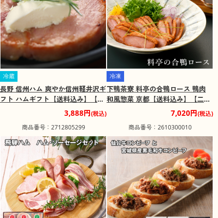
冷蔵
冷凍
長野 信州ハム 爽やか信州軽井沢ギ
下鴨茶寮 料亭の合鴨ロース 鴨肉
フト ハムギフト【送料込み】【二
和風惣菜 京都【送料込み】【二重
重包装不可】【お届け不可地域：
包装不可】【お届け不可地域：北
3,888円
7,020円
(税込)
(税込)
離島】
海道・沖縄・離島】
商品番号：2712805299
商品番号：2610300010