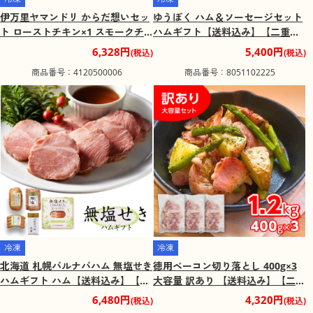
伊万里ヤマンドリ からだ想いセッ
ゆうぼく ハム＆ソーセージセット
ト ローストチキン×1 スモークチ
ハムギフト【送料込み】【二重包
キン×1 チキンソーセージ(3本入)×
装不可】【お届け不可地域：離
6,328円
5,400円
(税込)
(税込)
1【送料込み】
島】
商品番号：4120500006
商品番号：8051102225
冷凍
冷凍
北海道 札幌バルナバハム 無塩せき
徳用ベーコン切り落とし 400g×3
ハムギフト ハム【送料込み】【二
大容量 訳あり 【送料込み】【二重
重包装不可】【お届け不可地域：
包装不可】【お届け不可地域：離
6,480円
4,320円
(税込)
(税込)
離島】
島】