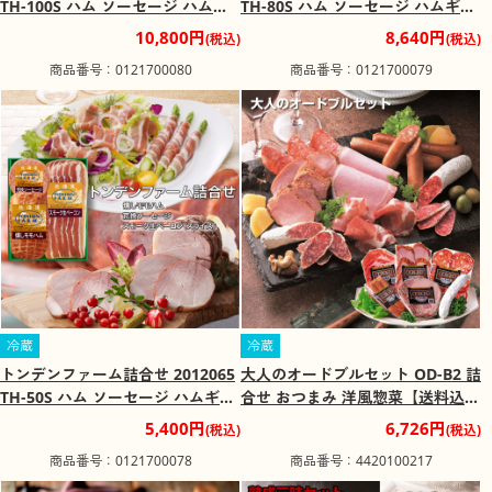
TH-100S ハム ソーセージ ハムギ
TH-80S ハム ソーセージ ハムギフ
フト【送料込み】【二重包装不
ト【送料込み】【二重包装不可】
10,800円
8,640円
(税込)
(税込)
可】【お届け不可地域：沖縄・離
【お届け不可地域：沖縄・離島】
商品番号：0121700080
商品番号：0121700079
島】
冷蔵
冷蔵
トンデンファーム詰合せ 2012065
大人のオードブルセット OD-B2 詰
TH-50S ハム ソーセージ ハムギフ
合せ おつまみ 洋風惣菜【送料込
ト【送料込み】【二重包装不可】
み】【お届け不可地域：北海道・
5,400円
6,726円
(税込)
(税込)
【お届け不可地域：沖縄・離島】
沖縄・離島】
商品番号：0121700078
商品番号：4420100217