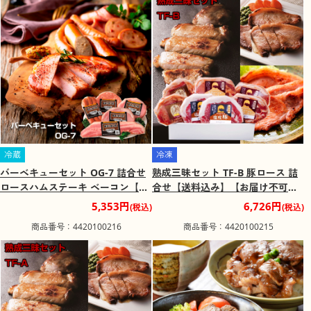
冷蔵
冷凍
バーベキューセット OG-7 詰合せ
熟成三昧セット TF-B 豚ロース 詰
ロースハムステーキ ベーコン【送
合せ【送料込み】【お届け不可地
料込み】【お届け不可地域：北海
域：北海道・沖縄・離島】
5,353円
6,726円
(税込)
(税込)
道・沖縄・離島】
商品番号：4420100216
商品番号：4420100215