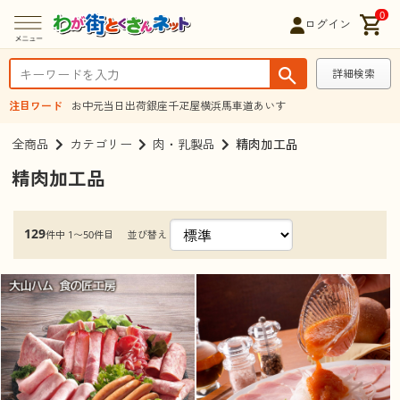
0
ログイン
詳細検索
注目ワード
お中元
当日出荷
銀座千疋屋
横浜馬車道あいす
全商品
カテゴリー
肉・乳製品
精肉加工品
精肉加工品
129
並び替え
件中 1〜50件目