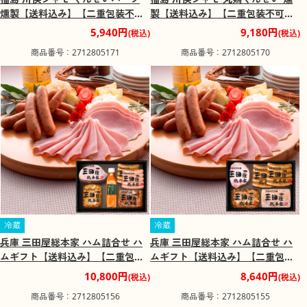
燻製【送料込み】【二重包装不
製【送料込み】【二重包装不可】
可】【お届け不可地域：離島】
【お届け不可地域：離島】
5,940円
9,180円
(税込)
(税込)
商品番号：2712805171
商品番号：2712805170
冷蔵
冷蔵
兵庫 三田屋総本家 ハム詰合せ ハ
兵庫 三田屋総本家 ハム詰合せ ハ
ムギフト【送料込み】【二重包装
ムギフト【送料込み】【二重包装
不可】【お届け不可地域：離島】
不可】【お届け不可地域：離島】
10,800円
8,640円
(税込)
(税込)
商品番号：2712805156
商品番号：2712805155