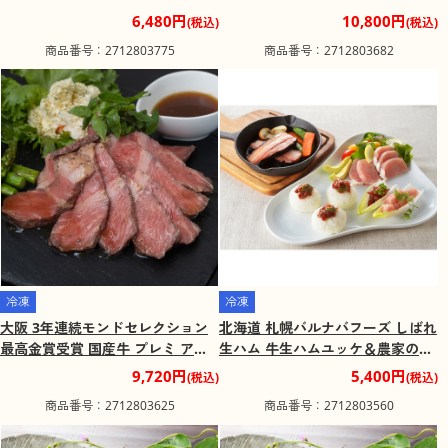
ハンバーグ 惣菜【送料込み】
6,480円
10,800円
(税込)
(税込)
商品番号：2712803775
商品番号：2712803682
冷凍
冷凍
大阪 3年連続モンドセレクション
北海道 札幌バルナバフーズ しばれ
最高金賞受賞 国産牛 プレミ アム
生ハム 牛生ハムユッケ＆農家のベ
ローストビーフ 牛肉 肉【送料込
ーコンステーキ 生ハム ベーコン
9,720円
5,400円
(税込)
(税込)
み】
【送料込み】
商品番号：2712803625
商品番号：2712803560