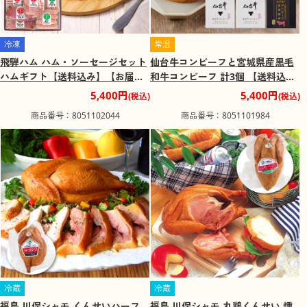
冷凍
常温
飛騨ハム ハム・ソーセージセット
仙台牛コンビーフと宮城県産黒毛
ハムギフト【送料込み】【お届け
和牛コンビーフ 計3個 【送料込
不可地域：離島】
み】【二重包装不可】【お届け不
5,400円
5,400円
(税込)
(税込)
可地域：離島】
商品番号：8051102044
商品番号：8051101984
冷蔵
冷蔵
福島 川俣シャモ くんせいハーフ
福島 川俣シャモ 丸鶏くんせい 燻