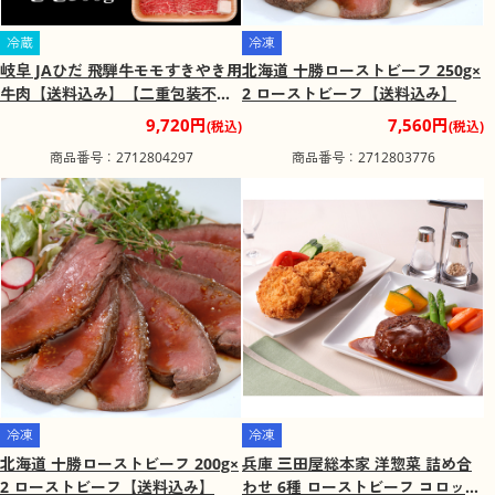
冷蔵
冷凍
岐阜 JAひだ 飛騨牛モモすきやき用
北海道 十勝ローストビーフ 250g×
牛肉【送料込み】【二重包装不
2 ローストビーフ【送料込み】
可】【お届け不可地域：離島】
9,720円
7,560円
(税込)
(税込)
商品番号：2712804297
商品番号：2712803776
冷凍
冷凍
北海道 十勝ローストビーフ 200g×
兵庫 三田屋総本家 洋惣菜 詰め合
2 ローストビーフ【送料込み】
わせ 6種 ローストビーフ コロッケ