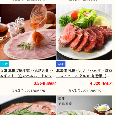
冷蔵
冷凍
兵庫 三田屋総本家 ハム詰合せ ハ
北海道 札幌バルナバハム 牛・塩ロ
ムギフト （白いハム×2、ドレッシ
ーストビーフ グルメ 肉 惣菜【送
ング×1）【送料込み】【二重包装
料込み】【二重包装不可】【お届
3,564円
4,320円
(税込)
(税込)
不可】【お届け不可地域：離島】
け不可地域：離島】
商品番号：2712805376
商品番号：2712805339