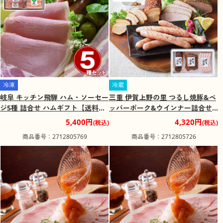
冷凍
冷蔵
岐阜 キッチン飛騨 ハム・ソーセー
三重 伊賀上野の里 つるし焼豚&ペ
ジ5種 詰合せ ハムギフト【送料込
ッパーポーク&ウインナー詰合せ
み】【二重包装不可】【お届け不
ハムギフト【送料込み】【二重包
5,400円
4,320円
(税込)
(税込)
可地域：離島】
装不可】【お届け不可地域：離
商品番号：2712805769
商品番号：2712805726
島】