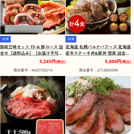
冷凍
冷凍
熟成三昧セット TF-A 豚ロース 詰
北海道 札幌バルナバフーズ 北海道
合せ【送料込み】【お届け不可地
産牛ステーキ丼&豚丼 惣菜 詰合せ
域：北海道・沖縄・離島】
【送料込み】【二重包装不可】
5,245円
5,400円
(税込)
(税込)
【お届け不可地域：離島】
商品番号：4420100214
商品番号：2712804396