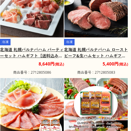
冷凍
冷凍
北海道 札幌バルナバハム パーティ
北海道 札幌バルナバハム ロースト
ーセット ハムギフト【送料込み】
ビーフ&生ハムセット ハムギフト
【二重包装不可】【お届け不可地
【送料込み】【二重包装不可】
8,640円
5,400円
(税込)
(税込)
域：離島】
【お届け不可地域：離島】
商品番号：2712805086
商品番号：2712805083