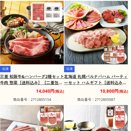
冷凍
冷凍
三重 松阪牛&ハンバーグ2種セット
北海道 札幌バルナバハム パーティ
牛肉 惣菜【送料込み】【二重包装
ーセット ハムギフト【送料込み】
不可】【お届け不可地域：離島】
【二重包装不可】【お届け不可地
14,040円
10,800円
(税込)
(税込)
域：離島】
商品番号：2712805154
商品番号：2712805087