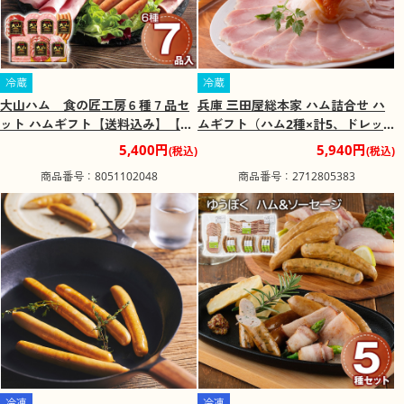
冷蔵
冷蔵
大山ハム 食の匠工房６種７品セ
兵庫 三田屋総本家 ハム詰合せ ハ
ット ハムギフト【送料込み】【二
ムギフト（ハム2種×計5、ドレッ
重包装不可】【お届け不可地域：
シング×2）【送料込み】【二重包
5,400円
5,940円
(税込)
(税込)
離島】
装不可】【お届け不可地域：離
商品番号：8051102048
商品番号：2712805383
島】
冷凍
冷凍