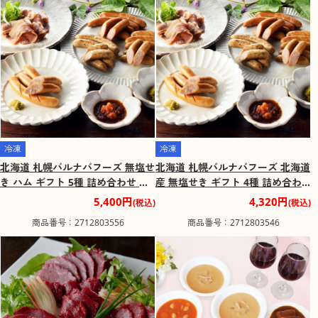
冷凍
冷凍
北海道 札幌バルナバフーズ 無塩せ
北海道 札幌バルナバフーズ 北海道
き ハム ギフト 5種 詰め合わせ 無
産 無塩せき ギフト 4種 詰め合わ
塩せきハム【送料込み】
せ 無塩せきハム 【送料込み】
5,400円
4,320円
(税込)
(税込)
商品番号：2712803556
商品番号：2712803546