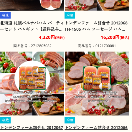
冷凍
冷蔵
北海道 札幌バルナバハム パーティ
トンデンファーム詰合せ 2012068
ーセット ハムギフト【送料込み】
TH-150S ハム ソーセージ ハムギ
【二重包装不可】【お届け不可地
フト【送料込み】【二重包装不
4,320円
16,200円
(税込)
(税込)
域：離島】
可】【お届け不可地域：沖縄・離
商品番号：2712805082
商品番号：0121700081
島】
冷蔵
冷蔵
トンデンファーム詰合せ 2012067
トンデンファーム詰合せ 2012066