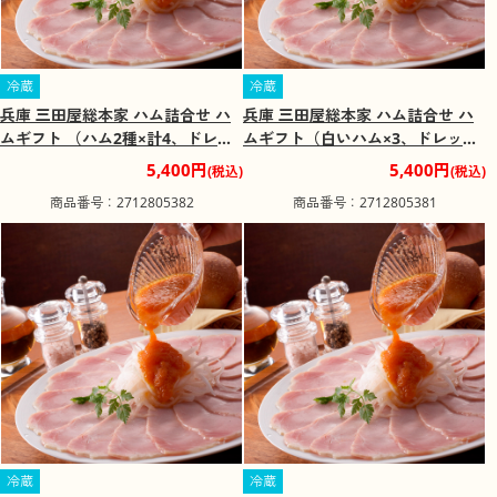
冷蔵
冷蔵
兵庫 三田屋総本家 ハム詰合せ ハ
兵庫 三田屋総本家 ハム詰合せ ハ
ムギフト （ハム2種×計4、ドレッ
ムギフト（白いハム×3、ドレッシ
シング×2）【送料込み】【二重包
ング×3）【送料込み】【二重包装
5,400円
5,400円
(税込)
(税込)
装不可】【お届け不可地域：離
不可】【お届け不可地域：離島】
商品番号：2712805382
商品番号：2712805381
島】
冷蔵
冷蔵