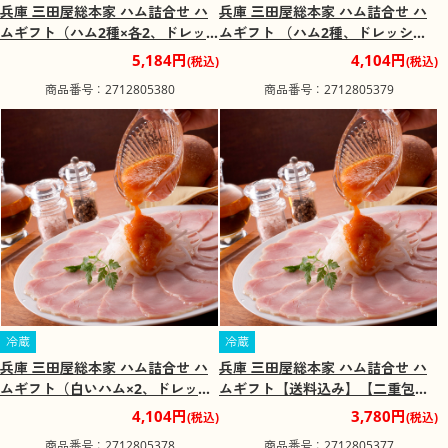
兵庫 三田屋総本家 ハム詰合せ ハ
兵庫 三田屋総本家 ハム詰合せ ハ
ムギフト（ハム2種×各2、ドレッ
ムギフト （ハム2種、ドレッシン
シング×2）【送料込み】【二重包
グ）【送料込み】【二重包装不
5,184円
4,104円
(税込)
(税込)
装不可】【お届け不可地域：離
可】【お届け不可地域：離島】
商品番号：2712805380
商品番号：2712805379
島】
冷蔵
冷蔵
兵庫 三田屋総本家 ハム詰合せ ハ
兵庫 三田屋総本家 ハム詰合せ ハ
ムギフト（白いハム×2、ドレッシ
ムギフト【送料込み】【二重包装
ング×2）【送料込み】【二重包装
不可】【お届け不可地域：離島】
4,104円
3,780円
(税込)
(税込)
不可】【お届け不可地域：離島】
商品番号：2712805378
商品番号：2712805377