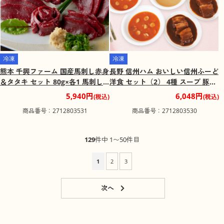
冷凍
冷凍
熊本 千興ファーム 国産馬刺し赤身
長野 信州ハム おいしい信州ふーど
＆タタキ セット 80g×各1 馬刺し
洋食 セット（2） 4種 スープ 豚バ
赤身【送料込み】
ラ煮込み 牛肉 赤ワイン煮詰め合わ
5,940円
6,048円
(税込)
(税込)
せ 惣菜 セット【送料込み】
商品番号：2712803531
商品番号：2712803530
129
件中 1〜50件目
1
2
3