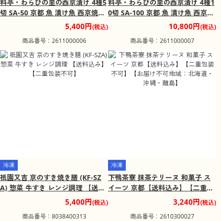
料亭・わらびの里の西京漬け 4種5
料亭・わらびの里の西京漬け 4種1
切 SA-50 京都 魚 漬け魚 西京焼き
0切 SA-100 京都 魚 漬け魚 西京焼
【送料込み】【二重包装不可】
き【送料込み】【二重包装不可】
5,400円
10,800円
(税込)
(税込)
【お届け不可地域：沖縄・北海
【お届け不可地域：沖縄・北海
商品番号：2611000006
商品番号：2611000007
道・離島】
道・離島】
冷凍
冷凍
祇園又吉 京のすき焼き膳 (KF-SZ
下鴨茶寮 抹茶テリーヌ 和菓子 ス
A) 惣菜 牛すき レンジ調理 【送料
イーツ 京都【送料込み】【二重包
込み】【二重包装不可】
装不可】【お届け不可地域：北海
5,400円
3,240円
(税込)
(税込)
道・沖縄・離島】
商品番号：8038400313
商品番号：2610300027