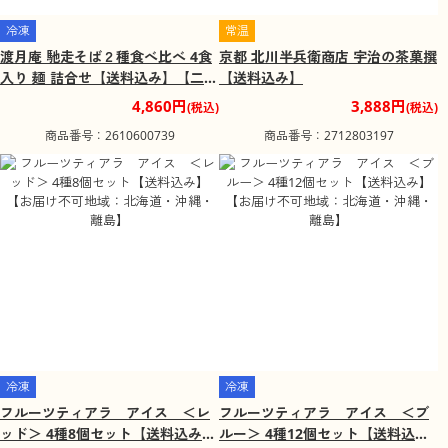
冷凍
常温
渡月庵 馳走そば２種食べ比べ 4食
京都 北川半兵衛商店 宇治の茶菓撰
入り 麺 詰合せ【送料込み】【二重
【送料込み】
包装不可】【お届け不可地域：北
4,860円
3,888円
(税込)
(税込)
海道・沖縄・離島】【お届け日時
商品番号：2610600739
商品番号：2712803197
指定不可】
冷凍
冷凍
フルーツティアラ アイス ＜レ
フルーツティアラ アイス ＜ブ
ッド＞ 4種8個セット【送料込み】
ルー＞ 4種12個セット【送料込