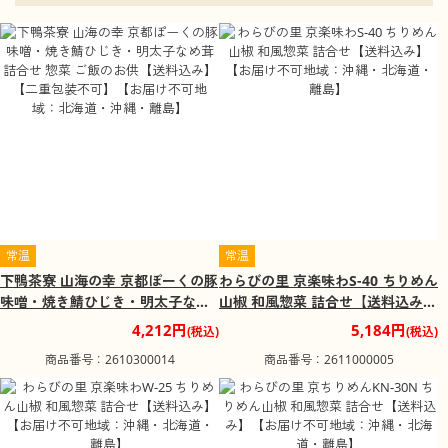
清水寺
京都府京都市東山区清水にある寺院。清水寺は法相宗（南
都六宗の一）系の寺院で、広隆寺、鞍馬寺とともに、平安
京遷都以前からの歴史をもつ、京都では数少ない寺院の1つ
です。
天橋立
京都府宮津市の宮津湾と内海の阿蘇海を南北に隔てる砂州
です。天橋立は陸前（宮城県）の松島、安芸（広島県）の
宮島と共に日本三景の一つに数えられる景勝地です。
伏見稲荷大社
常温
常温
京都市伏見区にある神社。旧称は稲荷神社。式内社（名神
下鴨茶寮 山海の幸 京都ぽーくの豚
わらびの里 京楽味わS-40 ちりめん
大社）、二十二社（上七社）の一社。旧社格は官幣大社
味噌・焼き鯖ひじき・明太子なめ
山椒 和風惣菜 詰合せ【送料込み】
で、現在は神社本庁に属さない単立神社です。稲荷山の麓
茸 詰合せ 惣菜 ご飯のお供【送料
【お届け不可地域：沖縄・北海
4,212円
5,184円
に本殿があり、稲荷山全体を神域としています。
(税込)
(税込)
込み】【二重包装不可】【お届け
道・離島】
商品番号：2610300014
商品番号：2611000005
鹿苑寺
不可地域：北海道・沖縄・離島】
鹿苑寺（ろくおんじ）は、京都市北区にある臨済宗相国寺
派の寺。建物の内外に金箔を貼った3層の楼閣建築である舎
利殿は金閣（きんかく）、舎利殿を含めた寺院全体は金閣
寺（きんかくじ）として知られています。相国寺の山外塔