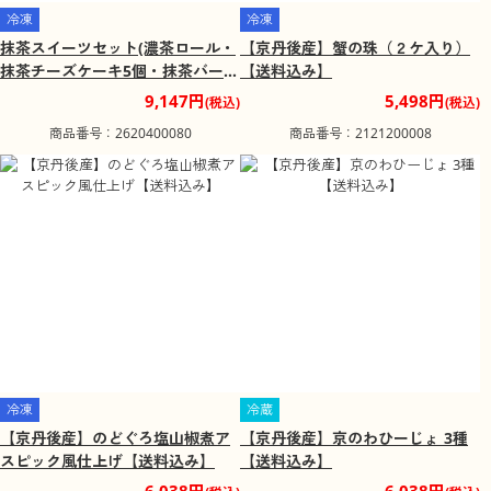
冷凍
冷凍
抹茶スイーツセット(濃茶ロール・
【京丹後産】蟹の珠（２ケ入り）
抹茶チーズケーキ5個・抹茶バーム
【送料込み】
クーヘン5個)【送料込み】
9,147円
5,498円
(税込)
(税込)
商品番号：2620400080
商品番号：2121200008
冷凍
冷蔵
【京丹後産】のどぐろ塩山椒煮ア
【京丹後産】京のわひーじょ 3種
スピック風仕上げ【送料込み】
【送料込み】