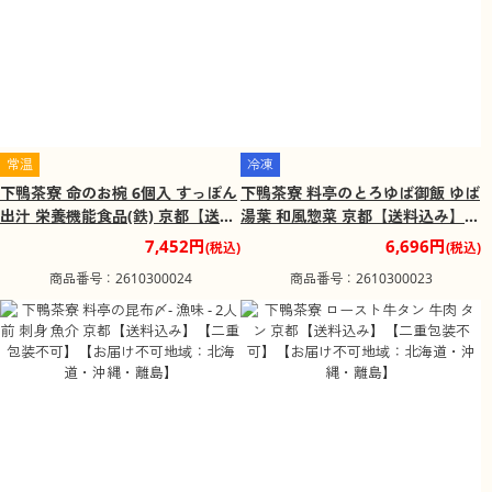
常温
冷凍
下鴨茶寮 命のお椀 6個入 すっぽん
下鴨茶寮 料亭のとろゆば御飯 ゆば
出汁 栄養機能食品(鉄) 京都【送料
湯葉 和風惣菜 京都【送料込み】
込み】【二重包装不可】【お届け
【二重包装不可】【お届け不可地
7,452円
6,696円
(税込)
(税込)
不可地域：北海道・沖縄・離島】
域：北海道・沖縄・離島】
商品番号：2610300024
商品番号：2610300023