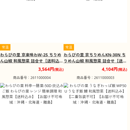
頭寺院です。
常温
常温
わらびの里 京楽味わW-25 ちりめ
わらびの里 京ちりめんKN-30N ち
ん山椒 和風惣菜 詰合せ【送料込
りめん山椒 和風惣菜 詰合せ【送料
み】【お届け不可地域：沖縄・北
込み】【お届け不可地域：沖縄・
3,564円
4,104円
(税込)
(税込)
海道・離島】
北海道・離島】
商品番号：2611000004
商品番号：2611000003