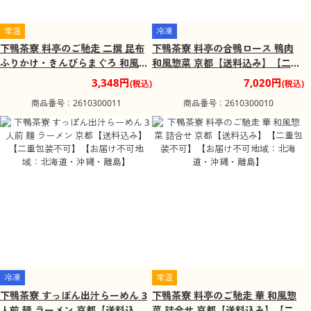
常温
冷凍
下鴨茶寮 料亭のご馳走 二撰 昆布
下鴨茶寮 料亭の合鴨ロース 鴨肉
ふりかけ・きんぴらまぐろ 和風惣
和風惣菜 京都【送料込み】【二重
菜 詰合せ 京都【送料込み】【二重
包装不可】【お届け不可地域：北
3,348円
7,020円
(税込)
(税込)
包装不可】【お届け不可地域：北
海道・沖縄・離島】
商品番号：2610300011
商品番号：2610300010
海道・沖縄・離島】
冷凍
常温
下鴨茶寮 すっぽん出汁らーめん 3
下鴨茶寮 料亭のご馳走 華 和風惣
人前 麺 ラーメン 京都【送料込
菜 詰合せ 京都【送料込み】【二重