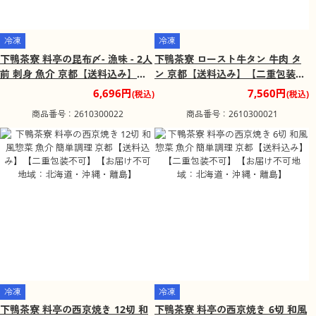
冷凍
冷凍
下鴨茶寮 料亭の昆布〆- 漁味 - 2人
下鴨茶寮 ロースト牛タン 牛肉 タ
前 刺身 魚介 京都【送料込み】
ン 京都【送料込み】【二重包装不
【二重包装不可】【お届け不可地
可】【お届け不可地域：北海道・
6,696円
7,560円
(税込)
(税込)
域：北海道・沖縄・離島】
沖縄・離島】
商品番号：2610300022
商品番号：2610300021
冷凍
冷凍
下鴨茶寮 料亭の西京焼き 12切 和
下鴨茶寮 料亭の西京焼き 6切 和風