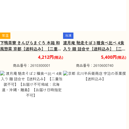
常温
冷凍
下鴨茶寮 きんぴらまぐろ 木箱 和
渡月庵 馳走そば３種食べ比べ 4食
風惣菜 京都【送料込み】【二重包
入り 麺 詰合せ【送料込み】【二重
装不可】【お届け不可地域：北海
包装不可】【お届け不可地域：北
4,212円
5,400円
(税込)
(税込)
道・沖縄・離島】
海道・沖縄・離島】【お届け日時
商品番号：2610300001
商品番号：2610600740
指定不可】