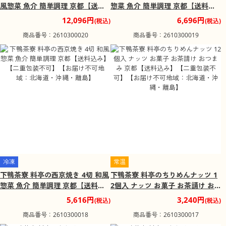
風惣菜 魚介 簡単調理 京都【送料
惣菜 魚介 簡単調理 京都【送料込
込み】【二重包装不可】【お届け
み】【二重包装不可】【お届け不
12,096円
6,696円
(税込)
(税込)
不可地域：北海道・沖縄・離島】
可地域：北海道・沖縄・離島】
商品番号：2610300020
商品番号：2610300019
冷凍
常温
下鴨茶寮 料亭の西京焼き 4切 和風
下鴨茶寮 料亭のちりめんナッツ 1
惣菜 魚介 簡単調理 京都【送料込
2個入 ナッツ お菓子 お茶請け お
み】【二重包装不可】【お届け不
つまみ 京都【送料込み】【二重包
5,616円
3,240円
(税込)
(税込)
可地域：北海道・沖縄・離島】
装不可】【お届け不可地域：北海
商品番号：2610300018
商品番号：2610300017
道・沖縄・離島】