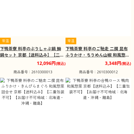
常温
常温
下鴨茶寮 料亭のぶりしゃぶ鍋 鰤
下鴨茶寮 料亭のご馳走 二撰 昆布
鍋セット 京都【送料込み】【二重
ふりかけ・ちりめん山椒 和風惣菜
包装不可】【お届け不可地域：北
詰合せ 京都【送料込み】【二重包
12,096円
3,348円
(税込)
(税込)
海道・沖縄・離島】
装不可】【お届け不可地域：北海
商品番号：2610300013
商品番号：2610300012
道・沖縄・離島】