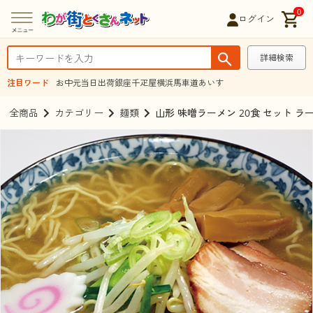
0
ログイン
詳細検索
注目ワード
お中元
当日出荷
銀座千疋屋
横浜馬車道あいす
全商品
カテゴリー
麺類
山形 味噌ラーメン 20食 セット 