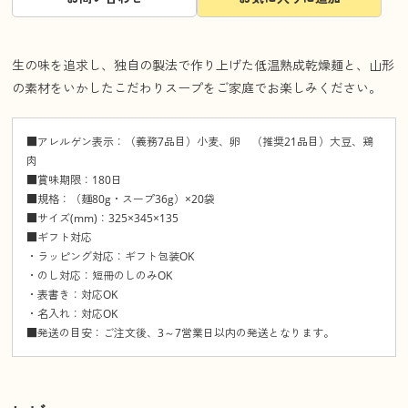
生の味を追求し、独自の製法で作り上げた低温熟成乾燥麺と、山形
の素材をいかしたこだわりスープをご家庭でお楽しみください。
■アレルゲン表示：（義務7品目）小麦、卵 （推奨21品目）大豆、鶏
肉
■賞味期限：180日
■規格：（麺80g・スープ36g）×20袋
■サイズ(mm)：325×345×135
■ギフト対応
・ラッピング対応：ギフト包装OK
・のし対応：短冊のしのみOK
・表書き：対応OK
・名入れ：対応OK
■発送の目安：ご注文後、3～7営業日以内の発送となります。