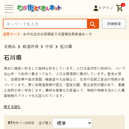
0
ログイン
詳細検索
注目ワード
お中元
当日出荷
銀座千疋屋
横浜馬車道あいす
全商品
都道府県
中部
石川県
石川県
南北に細長い形をした独特な形をしています。人口は金沢市に約40％、ついで
白山市・小松市に集まっており、人口は県南部に集中しています。歴史が深
く、加賀友禅や金沢漆器、輪島塗や九谷焼など、日本の伝統工芸品の技術が息
づいています。更に加賀温泉郷や国立・国定公園、県立自然公園があり、貴重
な自然が多く存在します。農林水産業も大変盛んで、地域の特徴を活かした農
産物物のブランド化も図られています。
続きを読む
観光情報
見所、観光名所
白米千枚田
87
並び替え
件中 1〜50件目