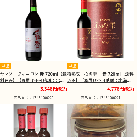
常温
常温
ヤマソーヴィニヨン 赤 720ml【送
樽熟成「心の雫」 赤 720ml【送料
料込み】【お届け不可地域：北海
込み】【お届け不可地域：北海
道・沖縄・離島】
道・沖縄・離島】
3,346円
4,776円
(税込)
(税込)
商品番号：1746100002
商品番号：1746100001