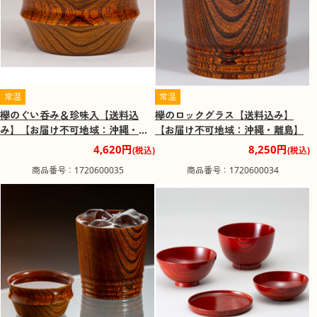
常温
常温
欅のぐい呑み＆珍味入【送料込
欅のロックグラス【送料込み】
み】【お届け不可地域：沖縄・離
【お届け不可地域：沖縄・離島】
島】
4,620円
8,250円
(税込)
(税込)
商品番号：1720600035
商品番号：1720600034