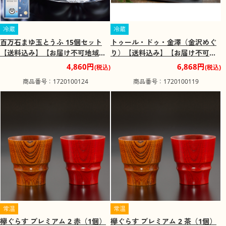
冷蔵
冷蔵
百万石まゆ玉とうふ 15個セット
トゥール・ドゥ・金澤（金沢めぐ
【送料込み】【お届け不可地域：
り）【送料込み】【お届け不可地
北海道・沖縄・離島】
域：北海道・沖縄・離島】
4,860円
6,868円
(税込)
(税込)
商品番号：1720100124
商品番号：1720100119
常温
常温
欅ぐらす プレミアム 2 赤（1個）
欅ぐらす プレミアム 2 茶（1個）