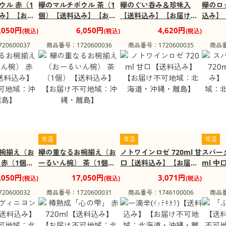
ウル 赤（1
欅のマルチボウル 茶（1
欅のぐい呑み＆珍味入
欅のロ
み】【お届
個）【送料込み】【お届
【送料込み】【お届け不
込み】
沖縄・離
け不可地域：沖縄・離
可地域：沖縄・離島】
域：沖
,050円
6,050円
4,620円
(税込)
(税込)
(税込)
島】
0600037
商品番号：1720600036
商品番号：1720600035
商品番
常温
常温
常温
椀揃え（お
欅の重なるお椀揃え（お
ノトワインロゼ 720ml 甘
スパーク
 赤（1個）
ーるいん椀） 茶（1個）
口【送料込み】【お届け
ml 
【お届け不
【送料込み】【お届け不
不可地域：北海道・沖
届け不
,050円
17,050円
3,071円
(税込)
(税込)
(税込)
・離島】
可地域：沖縄・離島】
縄・離島】
沖縄・
0600032
商品番号：1720600031
商品番号：1746100006
商品番