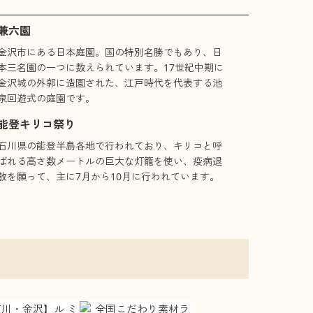
兼六園
金沢市にある日本庭園。国の特別名勝でもあり、日
本三名園の一つに数えられています。17世紀中期に
金沢城の外郭に造園された、江戸時代を代表する池
泉回遊式の庭園です。
能登キリコ祭り
石川県の能登半島各地で行われており、キリコと呼
ばれる高さ数メートルの巨大な灯籠を使い、疫病退
散を願って、主に7月から10月に行われています。