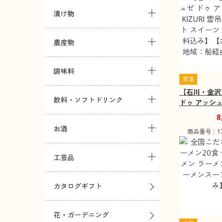
漬け物
農産物
調味料
常温
【石川・金沢
飲料・ソフトドリンク
ドゥ アッシュ
RI 雪吊り 5
8
ーツ 洋菓子
お酒
商品番号：173
【お届け不可
由の離島】
工芸品
カタログギフト
花・ガーデニング