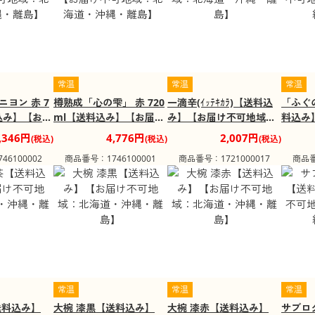
常温
常温
常温
ヨン 赤 7
樽熟成「心の雫」 赤 720
一滴辛(ｲｯﾃｷｶﾗ)【送料込
「ふぐ
料込み】【お届
ml【送料込み】【お届け
み】【お届け不可地域：
料込み
北海道・沖
不可地域：北海道・沖
北海道・沖縄・離島】
域：北
,346円
4,776円
2,007円
(税込)
(税込)
(税込)
縄・離島】
島】
6100002
商品番号：1746100001
商品番号：1721000017
商品番
常温
常温
常温
送料込み】
大椀 漆黒【送料込み】
大椀 漆赤【送料込み】
サブロ