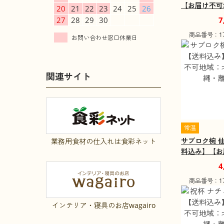
【お届け不可
20
21
22
23
24
25
26
道・沖縄・離
7
27
28
29
30
商品番号：172
関連サイト
常温
サブロク椀 
業務用食材の仕入れは食彩ネット
料込み】【お
域：北海道・
4
島】
商品番号：172
インテリア・寝具のお店wagairo