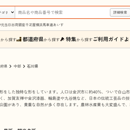
詳細検索
中元
当日出荷
銀座千疋屋
横浜馬車道あいす
ー
都道府県
特集
ご利用ガイド
よ
から探す
から探す
から探す
府県
中部
石川県
形をした独特な形をしています。人口は金沢市に約40％、ついで白山
く、加賀友禅や金沢漆器、輪島塗や九谷焼など、日本の伝統工芸品の技
公園があり、貴重な自然が多く存在します。農林水産業も大変盛んで、