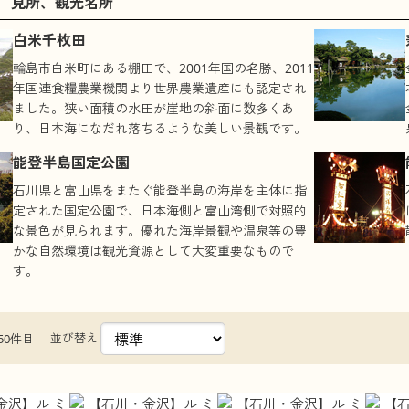
見所、観光名所
白米千枚田
輪島市白米町にある棚田で、2001年国の名勝、2011
年国連食糧農業機関より世界農業遺産にも認定され
ました。狭い面積の水田が崖地の斜面に数多くあ
り、日本海になだれ落ちるような美しい景観です。
能登半島国定公園
石川県と富山県をまたぐ能登半島の海岸を主体に指
定された国定公園で、日本海側と富山湾側で対照的
な景色が見られます。優れた海岸景観や温泉等の豊
かな自然環境は観光資源として大変重要なもので
す。
並び替え
50件目