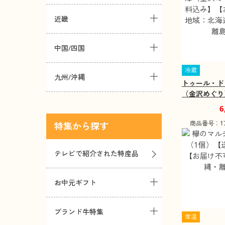
近畿
中国/四国
冷蔵
九州/沖縄
トゥール・ド
（金沢めぐり
み】【お届け
6
北海道・沖縄
商品番号：172
特集
テレビで紹介された特産品
お中元ギフト
ブランド牛特集
常温