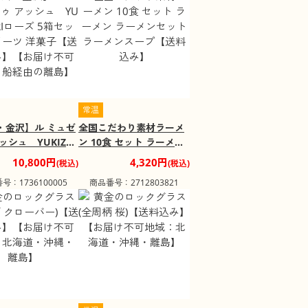
常温
・金沢】ル ミュゼ
全国こだわり素材ラーメ
ッシュ YUKIZU
ン 10食 セット ラーメン
ズ 5箱セット スイ
ラーメンセット ラーメン
10,800円
4,320円
(税込)
(税込)
洋菓子【送料込み】
スープ【送料込み】
号：1736100005
商品番号：2712803821
け不可地域：船経
島】