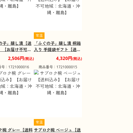
常温
の子」醸し漬【送
「ふぐの子」醸し漬 桐箱
】【お届け不可地
入り 手提袋ギフト【送料
海道・沖縄・離
込み】【お届け不可地
2,506円
4,320円
(税込)
(税込)
域：北海道・沖縄・離
号：1721000016
商品番号：1721000015
島】
常温
ク椀 グレー【送料
サブロク椀 ベージュ【送