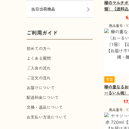
欅のマルチボ
個）【送料込
当日出荷商品
け不可地域：
6
島】
商品番号：172
ご利用ガイド
初めての方へ
よくある質問
ご入会の流れ
ご注文の流れ
常温
欅の重なるお
お届けについて
ーるいん椀）
配送料金について
【送料込み】
17
可地域：沖縄
交換・返品について
商品番号：172
お支払い方法について