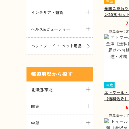
常温
全国こだわり
インテリア・雑貨
ン20食 セッ
ラーメンセッ
7
スープ【送料
ヘルス&ビューティー
商品番号：271
ペットフード ・ ペット用品
都道府県
冷蔵
北海道/東北
エトワール・
【送料込み】
可地域：北海
関東
6
離島】
商品番号：172
中部