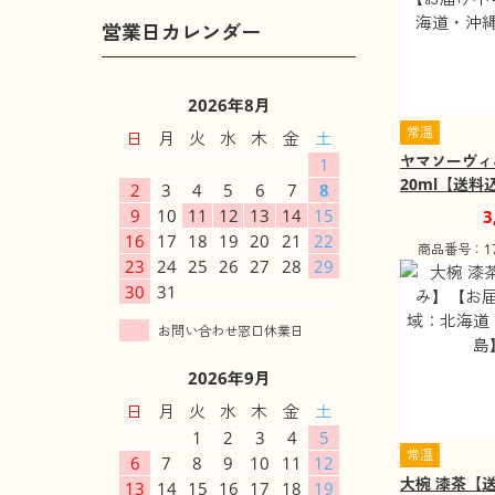
2026年8月
常温
日
月
火
水
木
金
土
ヤマソーヴィニ
1
20ml【送
2
3
4
5
6
7
8
け不可地域：
9
10
11
12
13
14
15
3
縄・離島】
16
17
18
19
20
21
22
商品番号：174
23
24
25
26
27
28
29
30
31
2026年9月
日
月
火
水
木
金
土
1
2
3
4
5
常温
6
7
8
9
10
11
12
大椀 漆茶【
13
14
15
16
17
18
19