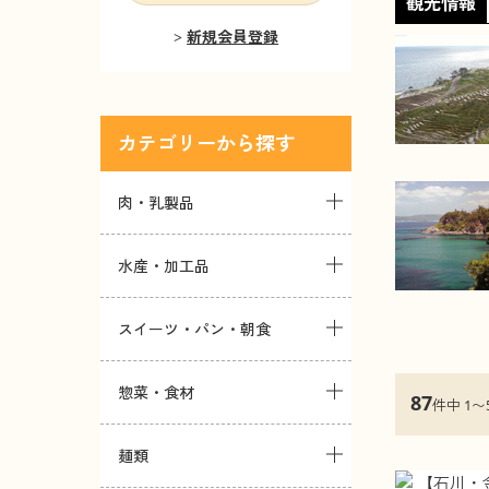
観光情報
新規会員登録
カテゴリー
肉・乳製品
水産・加工品
スイーツ・パン・朝食
惣菜・食材
87
件中 1〜
麺類